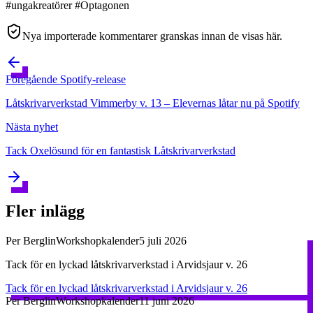
#ungakreatörer #Optagonen
Nya importerade kommentarer granskas innan de visas här.
Föregående
Spotify-release
Låtskrivarverkstad Vimmerby v. 13 – Elevernas låtar nu på Spotify
Nästa
nyhet
Tack Oxelösund för en fantastisk Låtskrivarverkstad
Fler inlägg
Per Berglin
Workshopkalender
5 juli 2026
Tack för en lyckad låtskrivarverkstad i Arvidsjaur v. 26
Tack för en lyckad låtskrivarverkstad i Arvidsjaur v. 26
Per Berglin
Workshopkalender
11 juni 2026