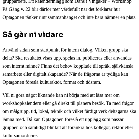
grupparbete. Ett kalenderinlägg som Dans i Vingåker – Workshop
På Gång v. 22 blir därför mer värdefullt när det förklarar hur
Optagonen tänker runt sammanhanget och inte bara nämner en plats.
Så går ni vidare
Använd sidan som startpunkt för intern dialog. Vilken grupp ska
delta? Ska resultatet visas upp, spelas in, publiceras eller användas
som internt minne? Finns det behov kopplade till språk, självkänsla,
samarbete eller digitalt skapande? När de frågorna är tydliga kan
Optagonen föreslå kulturaktör, format och tidsram.
Vill ni göra något liknande kan ni börja med att läsa mer om
workshopkalendern eller gå direkt till planera besök. Ta med frågor
om målgrupp, tid, lokal, teknik och vilket färdigt verk deltagarna ska
lämna med. Då kan Optagonen föreslå ett upplägg som passar
gruppen och samtidigt blir lätt att förankra hos kollegor, rektor eller
kultursamordnare.