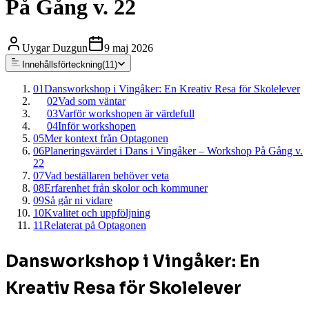
På Gång v. 22
Uygar Duzgun
9 maj 2026
Innehållsförteckning
(
11
)
01
Dansworkshop i Vingåker: En Kreativ Resa för Skolelever
02
Vad som väntar
03
Varför workshopen är värdefull
04
Inför workshopen
05
Mer kontext från Optagonen
06
Planeringsvärdet i Dans i Vingåker – Workshop På Gång v.
22
07
Vad beställaren behöver veta
08
Erfarenhet från skolor och kommuner
09
Så går ni vidare
10
Kvalitet och uppföljning
11
Relaterat på Optagonen
Dansworkshop i Vingåker: En
Kreativ Resa för Skolelever