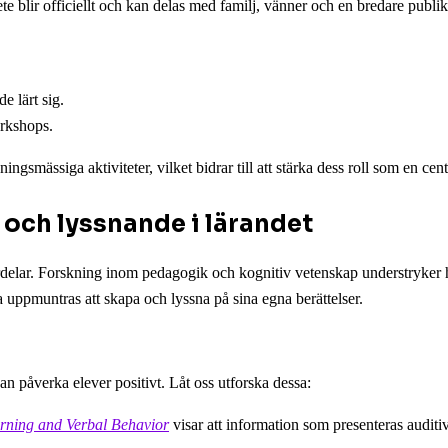
te blir officiellt och kan delas med familj, vänner och en bredare publik
e lärt sig.
orkshops.
ngsmässiga aktiviteter, vilket bidrar till att stärka dess roll som en cen
 och lyssnande i lärandet
 fördelar. Forskning inom pedagogik och kognitiv vetenskap understryker
uppmuntras att skapa och lyssna på sina egna berättelser.
n påverka elever positivt. Låt oss utforska dessa:
arning and Verbal Behavior
visar att information som presenteras auditi