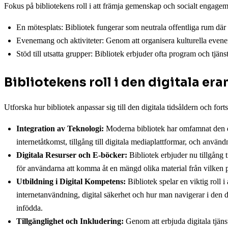
Fokus på bibliotekens roll i att främja gemenskap och socialt engage
En mötesplats: Bibliotek fungerar som neutrala offentliga rum där
Evenemang och aktiviteter: Genom att organisera kulturella evenem
Stöd till utsatta grupper: Bibliotek erbjuder ofta program och tjänst
Bibliotekens roll i den digitala era
Utforska hur bibliotek anpassar sig till den digitala tidsåldern och forts
Integration av Teknologi:
Moderna bibliotek har omfamnat den dig
internetåtkomst, tillgång till digitala mediaplattformar, och använ
Digitala Resurser och E-böcker:
Bibliotek erbjuder nu tillgång t
för användarna att komma åt en mängd olika material från vilken plat
Utbildning i Digital Kompetens:
Bibliotek spelar en viktig roll 
internetanvändning, digital säkerhet och hur man navigerar i den dig
infödda.
Tillgänglighet och Inkludering:
Genom att erbjuda digitala tjänst