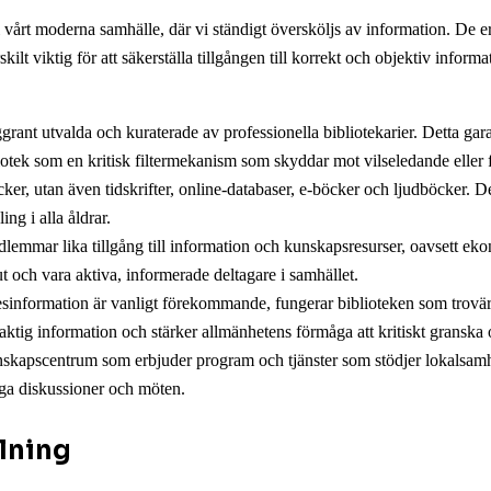
e i vårt moderna samhälle, där vi ständigt översköljs av information. De
lt viktig för att säkerställa tillgången till korrekt och objektiv inform
ant utvalda och kuraterade av professionella bibliotekarier. Detta garante
otek som en kritisk filtermekanism som skyddar mot vilseledande eller f
ker, utan även tidskrifter, online-databaser, e-böcker och ljudböcker. De
ng i alla åldrar.
dlemmar lika tillgång till information och kunskapsresurser, oavsett ek
 och vara aktiva, informerade deltagare i samhället.
desinformation är vanligt förekommande, fungerar biblioteken som trovär
aktig information och stärker allmänhetens förmåga att kritiskt granska
skapscentrum som erbjuder program och tjänster som stödjer lokalsamh
iga diskussioner och möten.
lning