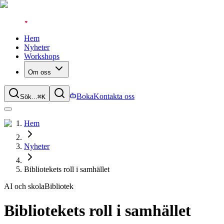
Hem
Nyheter
Workshops
Om oss
Boka
Kontakta oss
Sök...
⌘
K
Hem
Nyheter
Bibliotekets roll i samhället
AI och skola
Bibliotek
Bibliotekets roll i samhället