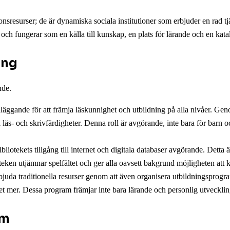
ionsresurser; de är dynamiska sociala institutioner som erbjuder en rad 
d, och fungerar som en källa till kunskap, en plats för lärande och en k
ing
nde.
äggande för att främja läskunnighet och utbildning på alla nivåer. Genom
na läs- och skrivfärdigheter. Denna roll är avgörande, inte bara för barn
bibliotekets tillgång till internet och digitala databaser avgörande. Det
ioteken utjämnar spelfältet och ger alla oavsett bakgrund möjligheten at
bjuda traditionella resurser genom att även organisera utbildningsprogr
et mer. Dessa program främjar inte bara lärande och personlig utveckl
um