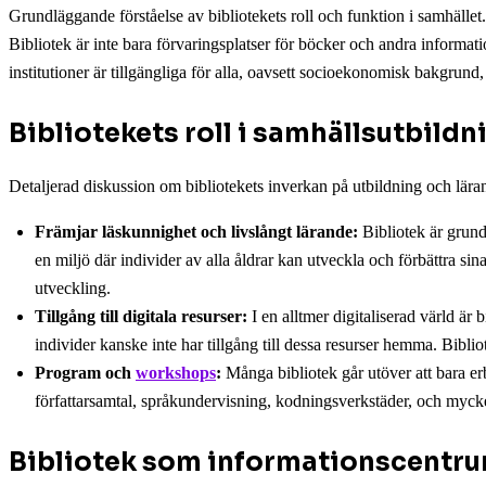
Grundläggande förståelse av bibliotekets roll och funktion i samhället.
Bibliotek är inte bara förvaringsplatser för böcker och andra informat
institutioner är tillgängliga för alla, oavsett socioekonomisk bakgrun
Bibliotekets roll i samhällsutbildn
Detaljerad diskussion om bibliotekets inverkan på utbildning och lära
Främjar läskunnighet och livslångt lärande:
Bibliotek är grundl
en miljö där individer av alla åldrar kan utveckla och förbättra si
utveckling.
Tillgång till digitala resurser:
I en alltmer digitaliserad värld är 
individer kanske inte har tillgång till dessa resurser hemma. Bibl
Program och
workshops
:
Många bibliotek går utöver att bara er
författarsamtal, språkundervisning, kodningsverkstäder, och myck
Bibliotek som informationscentr