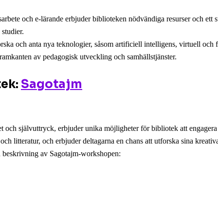
bete och e-lärande erbjuder biblioteken nödvändiga resurser och ett stöd
 studier.
orska och anta nya teknologier, såsom artificiell intelligens, virtuell och
 framkanten av pedagogisk utveckling och samhällstjänster.
tek:
Sagotajm
t och självuttryck, erbjuder unika möjligheter för bibliotek att engage
h litteratur, och erbjuder deltagarna en chans att utforska sina kreativa
rad beskrivning av Sagotajm-workshopen: