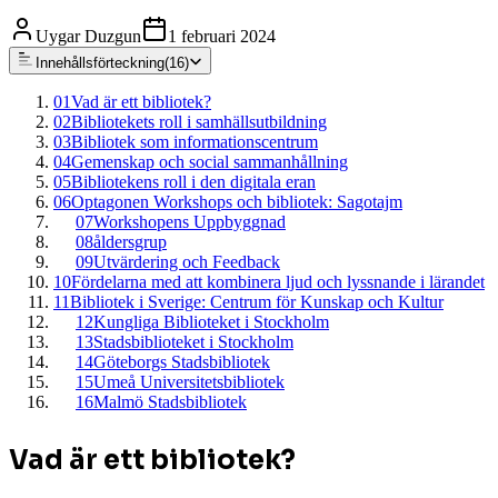
Uygar Duzgun
1 februari 2024
Innehållsförteckning
(
16
)
01
Vad är ett bibliotek?
02
Bibliotekets roll i samhällsutbildning
03
Bibliotek som informationscentrum
04
Gemenskap och social sammanhållning
05
Bibliotekens roll i den digitala eran
06
Optagonen Workshops och bibliotek: Sagotajm
07
Workshopens Uppbyggnad
08
åldersgrup
09
Utvärdering och Feedback
10
Fördelarna med att kombinera ljud och lyssnande i lärandet
11
Bibliotek i Sverige: Centrum för Kunskap och Kultur
12
Kungliga Biblioteket i Stockholm
13
Stadsbiblioteket i Stockholm
14
Göteborgs Stadsbibliotek
15
Umeå Universitetsbibliotek
16
Malmö Stadsbibliotek
Vad är ett bibliotek?