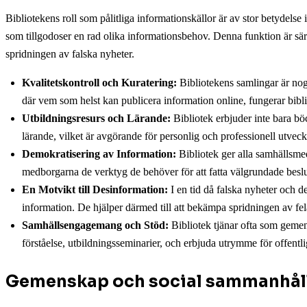
Bibliotekens roll som pålitliga informationskällor är av stor betydels
som tillgodoser en rad olika informationsbehov. Denna funktion är särski
spridningen av falska nyheter.
Kvalitetskontroll och Kuratering:
Bibliotekens samlingar är noggr
där vem som helst kan publicera information online, fungerar bibli
Utbildningsresurs och Lärande:
Bibliotek erbjuder inte bara böc
lärande, vilket är avgörande för personlig och professionell utveckli
Demokratisering av Information:
Bibliotek ger alla samhällsme
medborgarna de verktyg de behöver för att fatta välgrundade beslut
En Motvikt till Desinformation:
I en tid då falska nyheter och 
information. De hjälper därmed till att bekämpa spridningen av fel
Samhällsengagemang och Stöd:
Bibliotek tjänar ofta som gemen
förståelse, utbildningsseminarier, och erbjuda utrymme för offentl
Gemenskap och social sammanhål