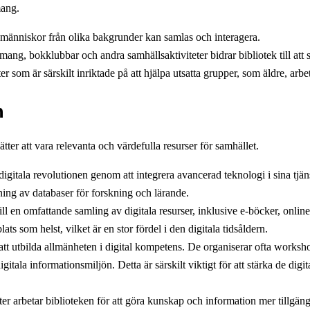
mang.
 människor från olika bakgrunder kan samlas och interagera.
ang, bokklubbar och andra samhällsaktiviteter bidrar bibliotek till att
er som är särskilt inriktade på att hjälpa utsatta grupper, som äldre, arb
n
ätter att vara relevanta och värdefulla resurser för samhället.
itala revolutionen genom att integrera avancerad teknologi i sina tjäns
dning av databaser för forskning och lärande.
ill en omfattande samling av digitala resurser, inklusive e-böcker, online
s som helst, vilket är en stor fördel i den digitala tidsåldern.
i att utbilda allmänheten i digital kompetens. De organiserar ofta work
itala informationsmiljön. Detta är särskilt viktigt för att stärka de digi
er arbetar biblioteken för att göra kunskap och information mer tillgängl