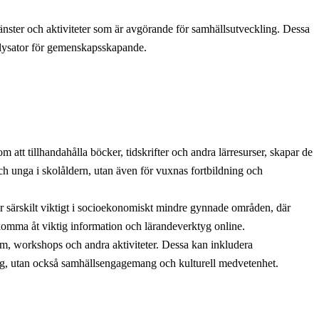
tjänster och aktiviteter som är avgörande för samhällsutveckling. Dessa
atalysator för gemenskapsskapande.
 att tillhandahålla böcker, tidskrifter och andra lärresurser, skapar de
 och unga i skolåldern, utan även för vuxnas fortbildning och
ta är särskilt viktigt i socioekonomiskt mindre gynnade områden, där
t komma åt viktig information och lärandeverktyg online.
am, workshops och andra aktiviteter. Dessa kan inkludera
ing, utan också samhällsengagemang och kulturell medvetenhet.