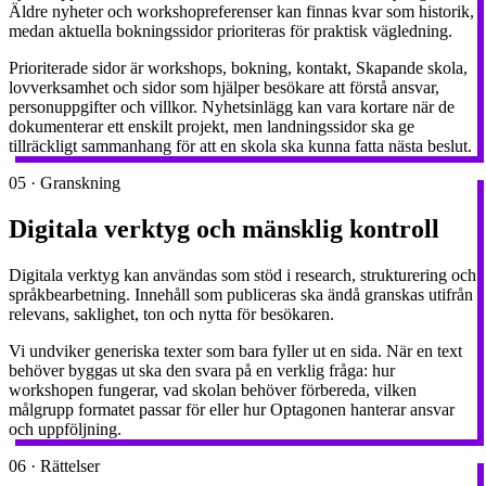
Äldre nyheter och workshopreferenser kan finnas kvar som historik,
medan aktuella bokningssidor prioriteras för praktisk vägledning.
Prioriterade sidor är workshops, bokning, kontakt, Skapande skola,
lovverksamhet och sidor som hjälper besökare att förstå ansvar,
personuppgifter och villkor. Nyhetsinlägg kan vara kortare när de
dokumenterar ett enskilt projekt, men landningssidor ska ge
tillräckligt sammanhang för att en skola ska kunna fatta nästa beslut.
05
·
Granskning
Digitala verktyg och mänsklig kontroll
Digitala verktyg kan användas som stöd i research, strukturering och
språkbearbetning. Innehåll som publiceras ska ändå granskas utifrån
relevans, saklighet, ton och nytta för besökaren.
Vi undviker generiska texter som bara fyller ut en sida. När en text
behöver byggas ut ska den svara på en verklig fråga: hur
workshopen fungerar, vad skolan behöver förbereda, vilken
målgrupp formatet passar för eller hur Optagonen hanterar ansvar
och uppföljning.
06
·
Rättelser