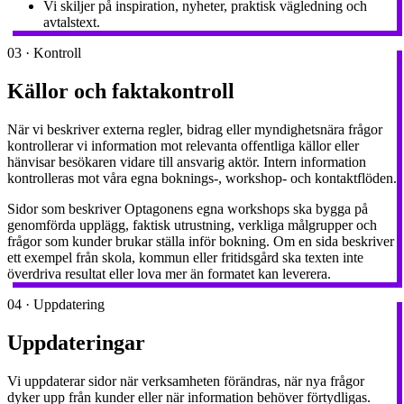
Vi skiljer på inspiration, nyheter, praktisk vägledning och
avtalstext.
03
·
Kontroll
Källor och faktakontroll
När vi beskriver externa regler, bidrag eller myndighetsnära frågor
kontrollerar vi information mot relevanta offentliga källor eller
hänvisar besökaren vidare till ansvarig aktör. Intern information
kontrolleras mot våra egna boknings-, workshop- och kontaktflöden.
Sidor som beskriver Optagonens egna workshops ska bygga på
genomförda upplägg, faktisk utrustning, verkliga målgrupper och
frågor som kunder brukar ställa inför bokning. Om en sida beskriver
ett exempel från skola, kommun eller fritidsgård ska texten inte
överdriva resultat eller lova mer än formatet kan leverera.
04
·
Uppdatering
Uppdateringar
Vi uppdaterar sidor när verksamheten förändras, när nya frågor
dyker upp från kunder eller när information behöver förtydligas.