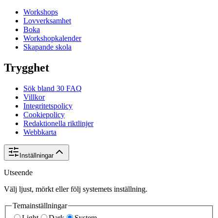
Workshops
Lovverksamhet
Boka
Workshopkalender
Skapande skola
Trygghet
Sök bland 30 FAQ
Villkor
Integritetspolicy
Cookiepolicy
Redaktionella riktlinjer
Webbkarta
Inställningar
Utseende
Välj ljust, mörkt eller följ systemets inställning.
Temainställningar
Light
Dark
System