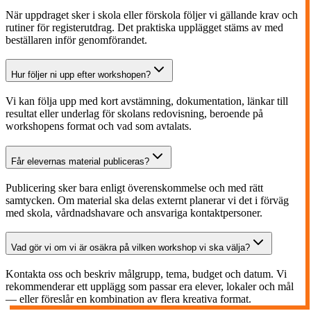
När uppdraget sker i skola eller förskola följer vi gällande krav och
rutiner för registerutdrag. Det praktiska upplägget stäms av med
beställaren inför genomförandet.
Hur följer ni upp efter workshopen?
Vi kan följa upp med kort avstämning, dokumentation, länkar till
resultat eller underlag för skolans redovisning, beroende på
workshopens format och vad som avtalats.
Får elevernas material publiceras?
Publicering sker bara enligt överenskommelse och med rätt
samtycken. Om material ska delas externt planerar vi det i förväg
med skola, vårdnadshavare och ansvariga kontaktpersoner.
Vad gör vi om vi är osäkra på vilken workshop vi ska välja?
Kontakta oss och beskriv målgrupp, tema, budget och datum. Vi
rekommenderar ett upplägg som passar era elever, lokaler och mål
— eller föreslår en kombination av flera kreativa format.