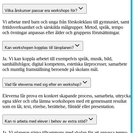
Vilka årskurser passar era workshops för?
Vi arbetar med barn och unga från förskoleklass till gymnasiet, samt
fritidsverksamhet och särskilda målgrupper. Metod, språk, tempo
och övningar anpassas efter ålder och gruppens förutsättningar.
Kan workshopen kopplas till läroplanen?
Ja. Vi kan koppla arbetet till exempelvis språk, musik, bild,
samhällsfrågor, digital kompetens, estetiska lärprocesser, samarbete
och muntlig framställning beroende på skolans mål.
Vad får eleverna med sig efter en workshop?
Eleverna får prova en konkret skapande process, samarbeta, uttrycka
egna idéer och ofta lämna workshopen med ett gemensamt resultat
som en låt, text, rörelse, berättelse, filmidé eller presentation.
Kan ni arbeta med elever i behov av extra stöd?
Ja. Vi planerar gärna tillsammans med skolan för att anpassa tempo,