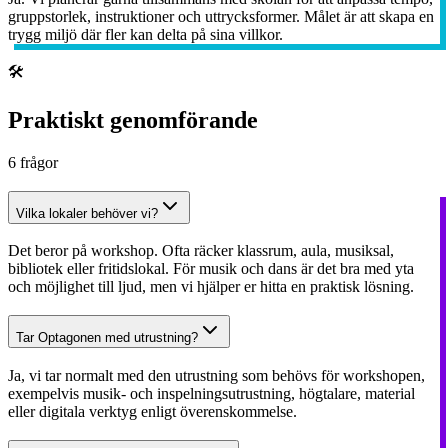
gruppstorlek, instruktioner och uttrycksformer. Målet är att skapa en
trygg miljö där fler kan delta på sina villkor.
🛠️
Praktiskt genomförande
6
frågor
Vilka lokaler behöver vi?
Det beror på workshop. Ofta räcker klassrum, aula, musiksal,
bibliotek eller fritidslokal. För musik och dans är det bra med yta
och möjlighet till ljud, men vi hjälper er hitta en praktisk lösning.
Tar Optagonen med utrustning?
Ja, vi tar normalt med den utrustning som behövs för workshopen,
exempelvis musik- och inspelningsutrustning, högtalare, material
eller digitala verktyg enligt överenskommelse.