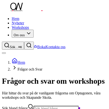
Hem
Nyheter
Workshops
Om oss
Boka
Kontakta oss
Sök...
⌘
K
Hem
Frågor och Svar
Frågor och svar om workshops
Här hittar du svar på de vanligaste frågorna om Optagonen, våra
workshops och Skapande Skola.
Sök bland frågor