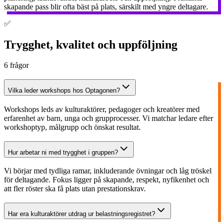
skapande pass blir ofta bäst på plats, särskilt med yngre deltagare.
✅
Trygghet, kvalitet och uppföljning
6
frågor
Vilka leder workshops hos Optagonen?
Workshops leds av kulturaktörer, pedagoger och kreatörer med
erfarenhet av barn, unga och grupprocesser. Vi matchar ledare efter
workshoptyp, målgrupp och önskat resultat.
Hur arbetar ni med trygghet i gruppen?
Vi börjar med tydliga ramar, inkluderande övningar och låg tröskel
för deltagande. Fokus ligger på skapande, respekt, nyfikenhet och
att fler röster ska få plats utan prestationskrav.
Har era kulturaktörer utdrag ur belastningsregistret?