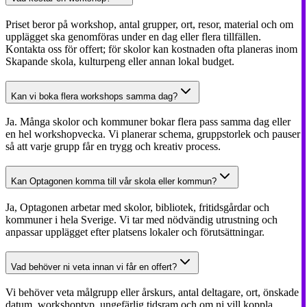
Priset beror på workshop, antal grupper, ort, resor, material och om
upplägget ska genomföras under en dag eller flera tillfällen.
Kontakta oss för offert; för skolor kan kostnaden ofta planeras inom
Skapande skola, kulturpeng eller annan lokal budget.
Kan vi boka flera workshops samma dag?
Ja. Många skolor och kommuner bokar flera pass samma dag eller
en hel workshopvecka. Vi planerar schema, gruppstorlek och pauser
så att varje grupp får en trygg och kreativ process.
Kan Optagonen komma till vår skola eller kommun?
Ja, Optagonen arbetar med skolor, bibliotek, fritidsgårdar och
kommuner i hela Sverige. Vi tar med nödvändig utrustning och
anpassar upplägget efter platsens lokaler och förutsättningar.
Vad behöver ni veta innan vi får en offert?
Vi behöver veta målgrupp eller årskurs, antal deltagare, ort, önskade
datum, workshoptyp, ungefärlig tidsram och om ni vill koppla