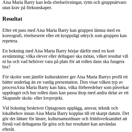
Aisa Maria Barry kan leda rörelseövningar, rytm och gruppnärvaro
utan krav på förkunskaper.
Resultat
Efter ett pass med Aisa Maria Barry kan gruppen lämna med en
koreografi, rörelseserie eller ett kroppsligt uttryck som gruppen kan
repetera.
En bokning med
Aisa Maria Barry
börjar därför med en kort
avstämning: vilka elever eller deltagare ska mötas, vilket resultat vill
ni ha och vad behöver vara på plats för att rollen
dans
ska fungera
bra?
För skolor som jämför kulturaktörer ger
Aisa Maria Barry
s profil ett
bättre underlag än en vanlig presentation. Den visar vilken typ av
process
Aisa Maria Barry
kan bära, vilka förberedelser som påverkar
uppdraget och hur rollen
dans
kan passa ihop med andra delar av ett
Skapande skola- eller lovprojekt.
Vid bokning beskriver Optagonen upplägg, ansvar, teknik och
lokalbehov innan
Aisa Maria Barry
kopplas till ett skarpt datum. Det
gör det lättare för lärare, kultursamordnare och fritidsverksamhet att
förstå vad deltagarna får göra och hur resultatet kan användas
efteråt.