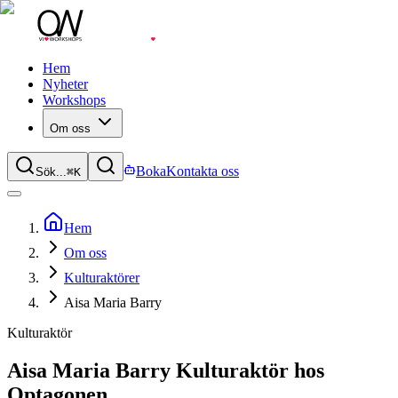
Hem
Nyheter
Workshops
Om oss
Boka
Kontakta oss
Sök...
⌘
K
Hem
Om oss
Kulturaktörer
Aisa Maria Barry
Kulturaktör
Aisa Maria Barry
Kulturaktör hos
Optagonen