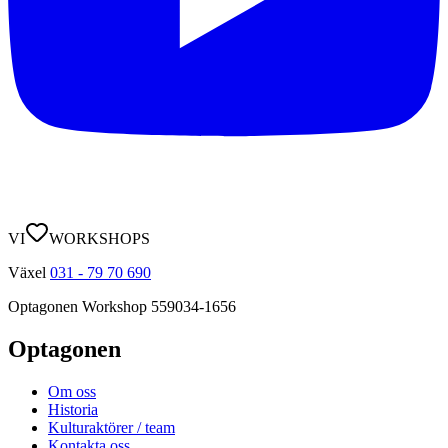
VI
WORKSHOPS
Växel
031 - 79 70 690
Optagonen Workshop
559034-1656
Optagonen
Om oss
Historia
Kulturaktörer / team
Kontakta oss