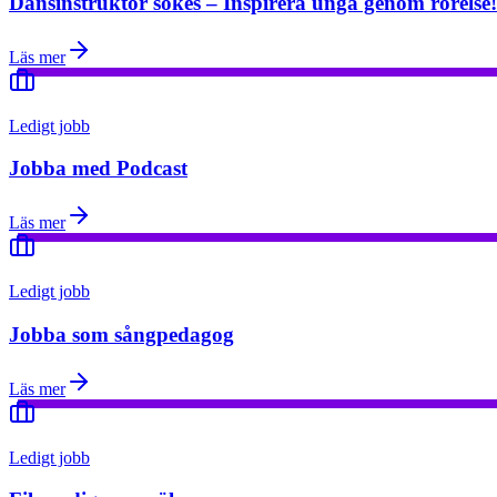
Dansinstruktör sökes – Inspirera unga genom rörelse!
Läs mer
Ledigt jobb
Jobba med Podcast
Läs mer
Ledigt jobb
Jobba som sångpedagog
Läs mer
Ledigt jobb