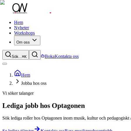
Hem
Nyheter
Workshops
Om oss
Boka
Kontakta oss
Sök...
⌘
K
Hem
Jobba hos oss
Vi söker talanger
Lediga jobb hos Optagonen
Sök lediga roller hos Optagonen inom musik, kultur och pedagogiskt a
Se lediga tjänster
Kontakta oss
Bara musikproducentjobb