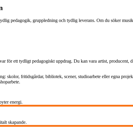
n
lig pedagogik, gruppledning och tydlig leverans. Om du söker musikpr
r för ett tydligt pedagogiskt uppdrag. Du kan vara artist, producent, dan
kolor, fritidsgårdar, bibliotek, scener, studioarbete eller egna projekt s
shoparbete.
byter energi.
gitalt skapande.