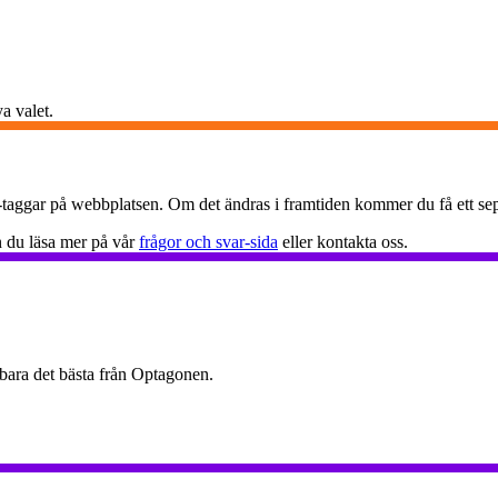
a valet.
taggar på webbplatsen. Om det ändras i framtiden kommer du få ett sepa
 du läsa mer på vår
frågor och svar-sida
eller kontakta oss.
 bara det bästa från Optagonen.