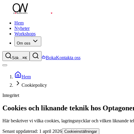
Hem
Nyheter
Workshops
Om oss
Boka
Kontakta oss
Sök...
⌘
K
Hem
Cookiepolicy
Integritet
Cookies och liknande teknik hos Optagone
Här beskriver vi vilka cookies, lagringsnycklar och vilken liknande 
Senast uppdaterad:
1 april 2026
Cookieinställningar