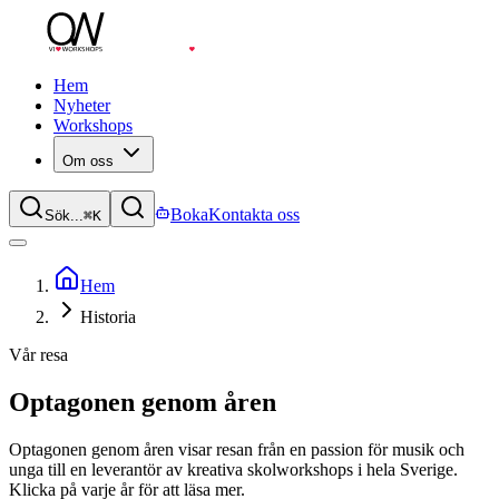
Hem
Nyheter
Workshops
Om oss
Boka
Kontakta oss
Sök...
⌘
K
Hem
Historia
Vår resa
Optagonen genom åren
Optagonen genom åren visar resan från en passion för musik och
unga till en leverantör av kreativa skolworkshops i hela Sverige.
Klicka på varje år för att läsa mer.