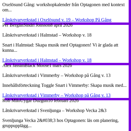
Oxelösund Gång: workshopkalender från Optagonen med kontext
om...
Låtskrivarverkstad i Oxelösund v. 19 – Workshop På Gång
Per Berglin
Sindri Jonsson
8 april 2026
Låtskrivarverkstad i Halmstad – Workshop v. 18
Snart i Halmstad: Skapa musik med Optagonen! Vi är glada att
kunna...
Låtskrivarverkstad i Halmstad – Workshop v. 18
Alex Jassim
Black Moose
1 mars 2026
Låtskrivarverkstad i Vimmerby – Workshop på Gång v. 13
Innehållsförteckning Toggle Snart i Vimmerby: Skapa musik med...
Låtskrivarverkstad i Vimmerby – Workshop på Gång v. 13
Rob Milo
Uygar Duzgun
10 februari 2026
Låtskrivarverkstad i Svenljunga – Workshop Vecka 2&3
Svenljunga Vecka 2&#038;3 hos Optagonen: läs om planering,
gruppupplägg...