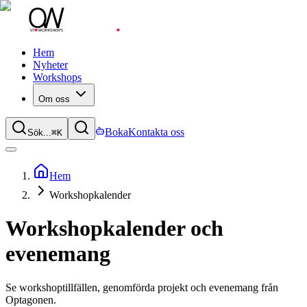
Hem
Nyheter
Workshops
Om oss
Boka
Kontakta oss
Sök...
⌘
K
Hem
Workshopkalender
Workshopkalender och
evenemang
Se workshoptillfällen, genomförda projekt och evenemang från
Optagonen.