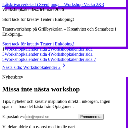
Låtskrivarverkstad i Svenljunga – Workshop Vecka 2&3
Workshopkalender
4 februari 2026
Stort tack för kreativ Teater i Enköping!
Teaterworkshop på Grillbyskolan – Kreativitet och Samarbete i
Enköping...
Stort tack för kreativ Teater i Enköping!
1
Workshopkalender
sida
2
Workshopkalender
sida
3
Workshopkalender
sida
4
Workshopkalender
sida
5
Workshopkalender
sida
6
Workshopkalender
sida
7
Nästa sida: Workshopkalender 2
Nyhetsbrev
Missa inte nästa workshop
Tips, nyheter och kreativ inspiration direkt i inkorgen. Ingen
spam — bara det bästa från Optagonen.
E-postadress
Prenumerera
Vi delar aldrig din e-post med tredje part.