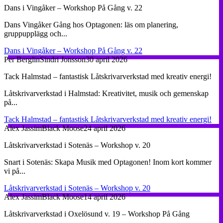
Dans i Vingåker – Workshop På Gång v. 22
Dans Vingåker Gång hos Optagonen: läs om planering,
gruppupplägg och...
Dans i Vingåker – Workshop På Gång v. 22
Per Berglin
Sindri Jonsson
30 april 2026
Tack Halmstad – fantastisk Låtskrivarverkstad med kreativ energi!
Låtskrivarverkstad i Halmstad: Kreativitet, musik och gemenskap
på...
Tack Halmstad – fantastisk Låtskrivarverkstad med kreativ energi!
Alex Jassim
Black Moose
24 april 2026
Låtskrivarverkstad i Sotenäs – Workshop v. 20
Snart i Sotenäs: Skapa Musik med Optagonen! Inom kort kommer
vi på...
Låtskrivarverkstad i Sotenäs – Workshop v. 20
Alex Jassim
Black Moose
14 april 2026
Låtskrivarverkstad i Oxelösund v. 19 – Workshop På Gång