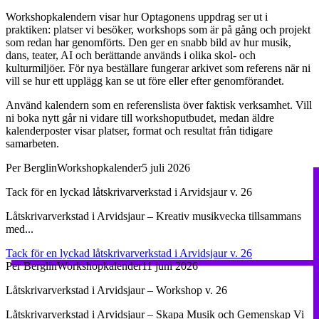
Workshopkalendern visar hur Optagonens uppdrag ser ut i
praktiken: platser vi besöker, workshops som är på gång och projekt
som redan har genomförts. Den ger en snabb bild av hur musik,
dans, teater, AI och berättande används i olika skol- och
kulturmiljöer. För nya beställare fungerar arkivet som referens när ni
vill se hur ett upplägg kan se ut före eller efter genomförandet.
Använd kalendern som en referenslista över faktisk verksamhet. Vill
ni boka nytt går ni vidare till workshoputbudet, medan äldre
kalenderposter visar platser, format och resultat från tidigare
samarbeten.
Per Berglin
Workshopkalender
5 juli 2026
Tack för en lyckad låtskrivarverkstad i Arvidsjaur v. 26
Låtskrivarverkstad i Arvidsjaur – Kreativ musikvecka tillsammans
med...
Tack för en lyckad låtskrivarverkstad i Arvidsjaur v. 26
Per Berglin
Workshopkalender
11 juni 2026
Låtskrivarverkstad i Arvidsjaur – Workshop v. 26
Låtskrivarverkstad i Arvidsjaur – Skapa Musik och Gemenskap Vi