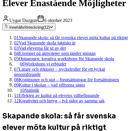
Elever Enastående Möjligheter
Uygar Duzgun
6 oktober 2023
Innehållsförteckning
(
12
)
01
Skapande skola: så får svenska elever möta kultur på riktigt
02
Vad Skapande skola faktiskt är
03
Vad eleverna får ut av det
04
Exempel på aktiviteter som tänder gnistan
05
Optagonen: kreativa workshops för Skapande skola
06
Workshops vi erbjuder
07
Lärare och rektorer – nyckelroller för ett lyckat
genomförande
08
Kommuner och stat – förutsättningar för fortsättningen
09
Kultur i skolan – vad siffrorna säger
10
Statistik
11
Effekten av kultur på elevens välbefinnande
12
Kreativitet och betyg – två sidor av samma sak
Skapande skola: så får svenska
elever möta kultur på riktigt