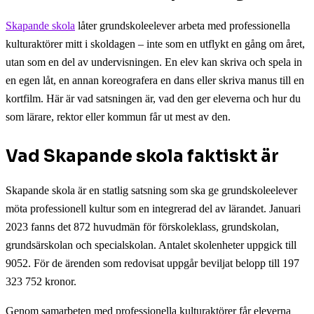
Skapande skola
låter grundskoleelever arbeta med professionella
kulturaktörer mitt i skoldagen – inte som en utflykt en gång om året,
utan som en del av undervisningen. En elev kan skriva och spela in
en egen låt, en annan koreografera en dans eller skriva manus till en
kortfilm. Här är vad satsningen är, vad den ger eleverna och hur du
som lärare, rektor eller kommun får ut mest av den.
Vad Skapande skola faktiskt är
Skapande skola är en statlig satsning som ska ge grundskoleelever
möta professionell kultur som en integrerad del av lärandet. Januari
2023 fanns det 872 huvudmän för förskoleklass, grundskolan,
grundsärskolan och specialskolan. Antalet skolenheter uppgick till
9052. För de ärenden som redovisat uppgår beviljat belopp till 197
323 752 kronor.
Genom samarbeten med professionella kulturaktörer får eleverna