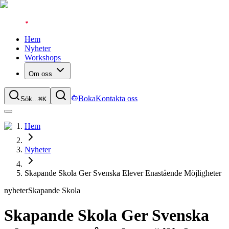
Hem
Nyheter
Workshops
Om oss
Boka
Kontakta oss
Sök...
⌘
K
Hem
Nyheter
Skapande Skola Ger Svenska Elever Enastående Möjligheter
nyheter
Skapande Skola
Skapande Skola Ger Svenska