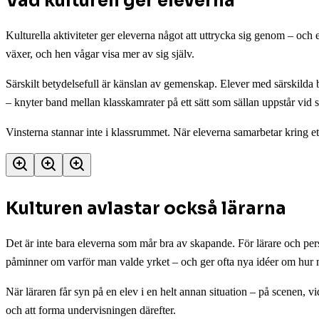
Vad kulturen ger eleverna
Kulturella aktiviteter ger eleverna något att uttrycka sig genom – och 
växer, och hen vågar visa mer av sig själv.
Särskilt betydelsefull är känslan av gemenskap. Elever med särskilda 
– knyter band mellan klasskamrater på ett sätt som sällan uppstår vid sko
Vinsterna stannar inte i klassrummet. När eleverna samarbetar kring et
Kulturen avlastar också lärarna
Det är inte bara eleverna som mår bra av skapande. För lärare och pers
påminner om varför man valde yrket – och ger ofta nya idéer om hur m
När läraren får syn på en elev i en helt annan situation – på scenen, vi
och att forma undervisningen därefter.