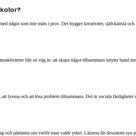
skolor?
 med något som inte mäts i prov. Det bygger kreativitet, självkänsla och s
iviteter blir en väg in: att skapa något tillsammans knyter band mellan k
att lyssna och att lösa problem tillsammans. Det är sociala färdigheter de
 och påminna om varför man valde yrket. Lärarna får dessutom syn på s