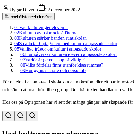
Uygar Duzgun
22 december 2022
Innehållsförteckning
(
9
)
01
Vad kulturen ger eleverna
02
Kulturen avlastar också lärarna
03
Kulturen stärker banden runt skolan
04
Så arbetar Optagonen med kultur i anpassade skolor
05
Vanliga frågor om kultur i anpassade skolor
06
Hur påverkar kulturen elever i anpassade skolor?
07
Varför är gemenskap så viktigt?
08
Vilka fördelar finns utanför klassrummet?
09
Hur gynnas lärare och personal?
För en elev i en anpassad skola kan en mikrofon eller ett par trumstocka
och känna att man hör till en grupp. Den här texten handlar om vad kul
Hos oss på Optagonen har vi sett det många gånger: när skapande får ta 