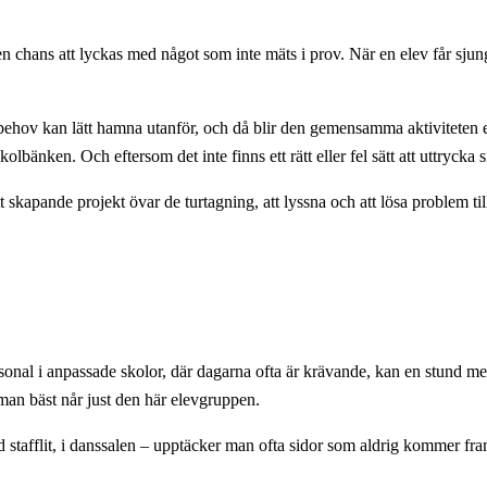
en chans att lyckas med något som inte mäts i prov. När en elev får sjung
behov kan lätt hamna utanför, och då blir den gemensamma aktiviteten e
lbänken. Och eftersom det inte finns ett rätt eller fel sätt att uttrycka 
t skapande projekt övar de turtagning, att lyssna och att lösa problem t
onal i anpassade skolor, där dagarna ofta är krävande, kan en stund med
an bäst når just den här elevgruppen.
d stafflit, i danssalen – upptäcker man ofta sidor som aldrig kommer fram 