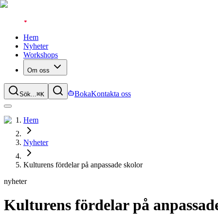
Hem
Nyheter
Workshops
Om oss
Boka
Kontakta oss
Sök...
⌘
K
Hem
Nyheter
Kulturens fördelar på anpassade skolor
nyheter
Kulturens fördelar på anpassad