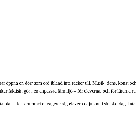
r öppna en dörr som ord ibland inte räcker till. Musik, dans, konst och t
tur faktiskt gör i en anpassad lärmiljö – för eleverna, och för lärarna 
plats i klassrummet engagerar sig eleverna djupare i sin skoldag. Inte fö