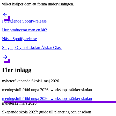
vilket hjälper dem att forma undervisningen.
Föregående
Spotify-release
Hur producerar man en låt?
Nästa
Spotify-release
Singel | Olympiaskolan Älskar Glass
Fler inlägg
nyheter
Skapande Skola
1 maj 2026
meningsfull fritid unga 2026: workshops stärker skolan
meningsfull fritid unga 2026: workshops stärker skolan
nyheter
12 mars 2026
Skapande skola 2027: guide till planering och ansökan