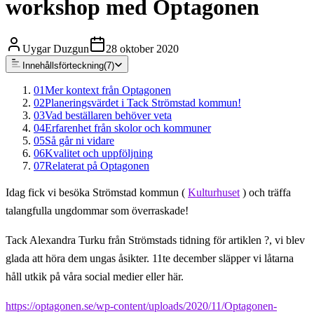
workshop med Optagonen
Uygar Duzgun
28 oktober 2020
Innehållsförteckning
(
7
)
01
Mer kontext från Optagonen
02
Planeringsvärdet i Tack Strömstad kommun!
03
Vad beställaren behöver veta
04
Erfarenhet från skolor och kommuner
05
Så går ni vidare
06
Kvalitet och uppföljning
07
Relaterat på Optagonen
Idag fick vi besöka Strömstad kommun (
Kulturhuset
) och träffa
talangfulla ungdommar som överraskade!
Tack Alexandra Turku från Strömstads tidning för artiklen ?, vi blev
glada att höra dem ungas åsikter. 11te december släpper vi låtarna
håll utkik på våra social medier eller här.
https://optagonen.se/wp-content/uploads/2020/11/Optagonen-