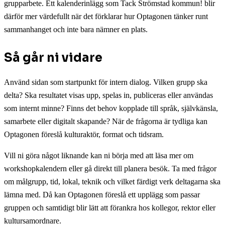
grupparbete. Ett kalenderinlägg som Tack Strömstad kommun! blir
därför mer värdefullt när det förklarar hur Optagonen tänker runt
sammanhanget och inte bara nämner en plats.
Så går ni vidare
Använd sidan som startpunkt för intern dialog. Vilken grupp ska
delta? Ska resultatet visas upp, spelas in, publiceras eller användas
som internt minne? Finns det behov kopplade till språk, självkänsla,
samarbete eller digitalt skapande? När de frågorna är tydliga kan
Optagonen föreslå kulturaktör, format och tidsram.
Vill ni göra något liknande kan ni börja med att läsa mer om
workshopkalendern eller gå direkt till planera besök. Ta med frågor
om målgrupp, tid, lokal, teknik och vilket färdigt verk deltagarna ska
lämna med. Då kan Optagonen föreslå ett upplägg som passar
gruppen och samtidigt blir lätt att förankra hos kollegor, rektor eller
kultursamordnare.