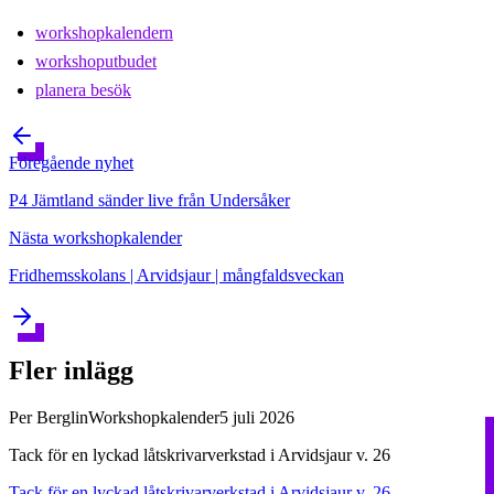
workshopkalendern
workshoputbudet
planera besök
Föregående
nyhet
P4 Jämtland sänder live från Undersåker
Nästa
workshopkalender
Fridhemsskolans | Arvidsjaur | mångfaldsveckan
Fler inlägg
Per Berglin
Workshopkalender
5 juli 2026
Tack för en lyckad låtskrivarverkstad i Arvidsjaur v. 26
Tack för en lyckad låtskrivarverkstad i Arvidsjaur v. 26