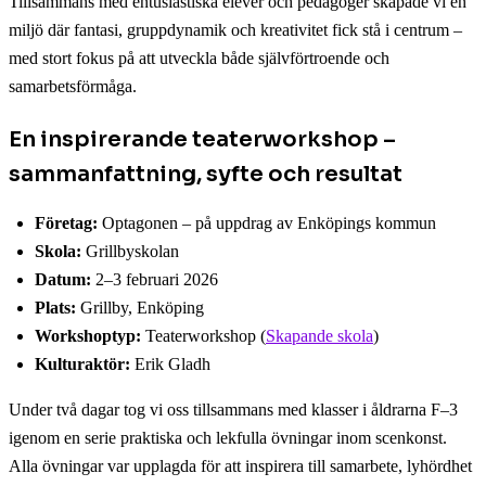
Tillsammans med entusiastiska elever och pedagoger skapade vi en
miljö där fantasi, gruppdynamik och kreativitet fick stå i centrum –
med stort fokus på att utveckla både självförtroende och
samarbetsförmåga.
En inspirerande teaterworkshop –
sammanfattning, syfte och resultat
Företag:
Optagonen – på uppdrag av Enköpings kommun
Skola:
Grillbyskolan
Datum:
2–3 februari 2026
Plats:
Grillby, Enköping
Workshoptyp:
Teaterworkshop (
Skapande skola
)
Kulturaktör:
Erik Gladh
Under två dagar tog vi oss tillsammans med klasser i åldrarna F–3
igenom en serie praktiska och lekfulla övningar inom scenkonst.
Alla övningar var upplagda för att inspirera till samarbete, lyhördhet