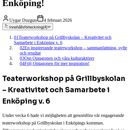
Enköping!
Uygar Duzgun
4 februari 2026
Innehållsförteckning
(
4
)
01
Teaterworkshop på Grillbyskolan – Kreativitet och
Samarbete i Enköping v. 6
02
En inspirerande teaterworkshop – sammanfattning, syfte
och resultat
03
Om Optagonen och våra kulturaktörer
04
Följ Optagonen för mer inspiration!
Teaterworkshop på Grillbyskolan
– Kreativitet och Samarbete i
Enköping v. 6
Under vecka 6 hade vi möjligheten att genomföra vår engagerande
teaterworkshop på Grillbyskolan i Enköpings kommun.