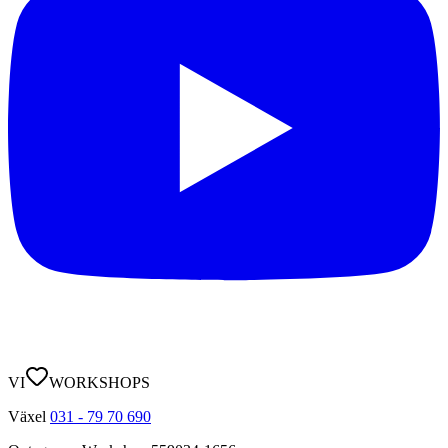
VI
WORKSHOPS
Växel
031 - 79 70 690