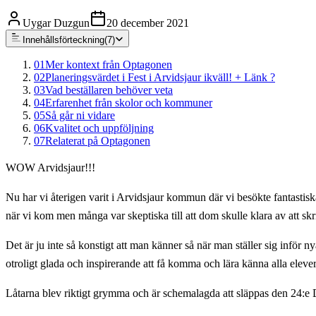
Uygar Duzgun
20 december 2021
Innehållsförteckning
(
7
)
01
Mer kontext från Optagonen
02
Planeringsvärdet i Fest i Arvidsjaur ikväll! + Länk ?
03
Vad beställaren behöver veta
04
Erfarenhet från skolor och kommuner
05
Så går ni vidare
06
Kvalitet och uppföljning
07
Relaterat på Optagonen
WOW Arvidsjaur!!!
Nu har vi återigen varit i Arvidsjaur kommun där vi besökte fantastis
när vi kom men många var skeptiska till att dom skulle klara av att skr
Det är ju inte så konstigt att man känner så när man ställer sig inför
otroligt glada och inspirerande att få komma och lära känna alla eleve
Låtarna blev riktigt grymma och är schemalagda att släppas den 24: