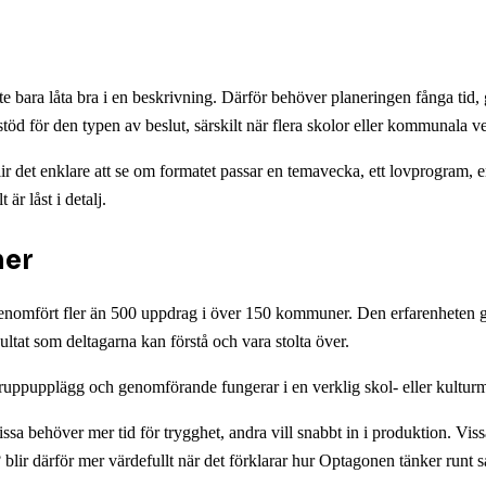
e bara låta bra i en beskrivning. Därför behöver planeringen fånga tid, gr
stöd för den typen av beslut, särskilt när flera skolor eller kommunala
lir det enklare att se om formatet passar en temavecka, ett lovprogram, 
är låst i detalj.
ner
omfört fler än 500 uppdrag i över 150 kommuner. Den erfarenheten gör 
sultat som deltagarna kan förstå och vara stolta över.
 gruppupplägg och genomförande fungerar i en verklig skol- eller kulturm
ssa behöver mer tid för trygghet, andra vill snabbt in i produktion. Vissa
? blir därför mer värdefullt när det förklarar hur Optagonen tänker run