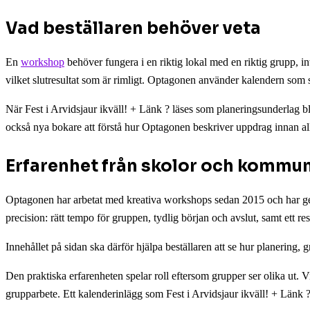
Vad beställaren behöver veta
En
workshop
behöver fungera i en riktig lokal med en riktig grupp, int
vilket slutresultat som är rimligt. Optagonen använder kalendern som 
När Fest i Arvidsjaur ikväll! + Länk ? läses som planeringsunderlag b
också nya bokare att förstå hur Optagonen beskriver uppdrag innan allt 
Erfarenhet från skolor och kommu
Optagonen har arbetat med kreativa workshops sedan 2015 och har gen
precision: rätt tempo för gruppen, tydlig början och avslut, samt ett re
Innehållet på sidan ska därför hjälpa beställaren att se hur planering,
Den praktiska erfarenheten spelar roll eftersom grupper ser olika ut. Vi
grupparbete. Ett kalenderinlägg som Fest i Arvidsjaur ikväll! + Länk 