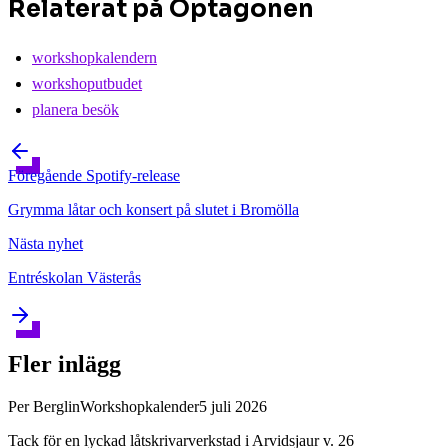
Relaterat på Optagonen
workshopkalendern
workshoputbudet
planera besök
Föregående
Spotify-release
Grymma låtar och konsert på slutet i Bromölla
Nästa
nyhet
Entréskolan Västerås
Fler inlägg
Per Berglin
Workshopkalender
5 juli 2026
Tack för en lyckad låtskrivarverkstad i Arvidsjaur v. 26