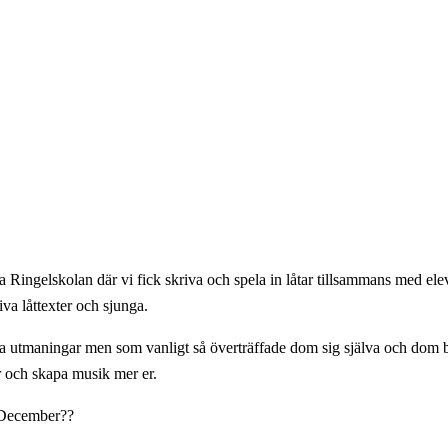
ka Ringelskolan där vi fick skriva och spela in låtar tillsammans med e
iva låttexter och sjunga.
 nya utmaningar men som vanligt så överträffade dom sig själva och dom 
r och skapa musik mer er.
e December??