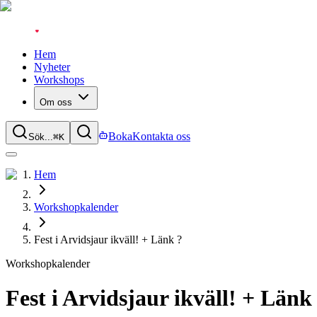
Hem
Nyheter
Workshops
Om oss
Boka
Kontakta oss
Sök...
⌘
K
Hem
Workshopkalender
Fest i Arvidsjaur ikväll! + Länk ?
Workshopkalender
Fest i Arvidsjaur ikväll! + Länk