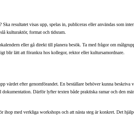
 Ska resultatet visas upp, spelas in, publiceras eller användas som inte
slå kulturaktör, format och tidsram.
alendern eller gå direkt till planera besök. Ta med frågor om målgrupp,
blir lätt att förankra hos kollegor, rektor eller kultursamordnare.
a upp värdet efter genomförandet. En beställare behöver kunna beskriva v
al dokumentation. Därför lyfter texten både praktiska ramar och den män
hör ihop med verkliga workshops och att nästa steg är konkret. Det hjäl