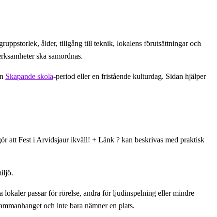
uppstorlek, ålder, tillgång till teknik, lokalens förutsättningar och
 verksamheter ska samordnas.
en
Skapande skola
-period eller en fristående kulturdag. Sidan hjälper
att Fest i Arvidsjaur ikväll! + Länk ? kan beskrivas med praktisk
iljö.
 lokaler passar för rörelse, andra för ljudinspelning eller mindre
t sammanhanget och inte bara nämner en plats.