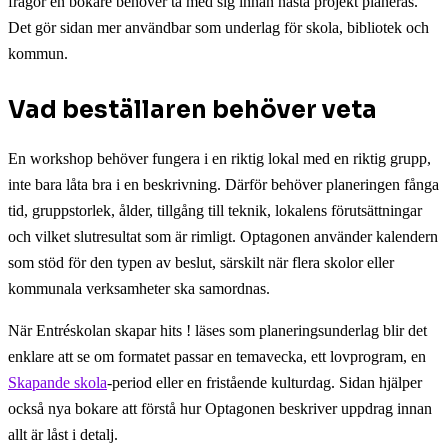
frågor en bokare behöver ta med sig innan nästa projekt planeras.
Det gör sidan mer användbar som underlag för skola, bibliotek och
kommun.
Vad beställaren behöver veta
En workshop behöver fungera i en riktig lokal med en riktig grupp,
inte bara låta bra i en beskrivning. Därför behöver planeringen fånga
tid, gruppstorlek, ålder, tillgång till teknik, lokalens förutsättningar
och vilket slutresultat som är rimligt. Optagonen använder kalendern
som stöd för den typen av beslut, särskilt när flera skolor eller
kommunala verksamheter ska samordnas.
När Entréskolan skapar hits ! läses som planeringsunderlag blir det
enklare att se om formatet passar en temavecka, ett lovprogram, en
Skapande skola
-period eller en fristående kulturdag. Sidan hjälper
också nya bokare att förstå hur Optagonen beskriver uppdrag innan
allt är låst i detalj.