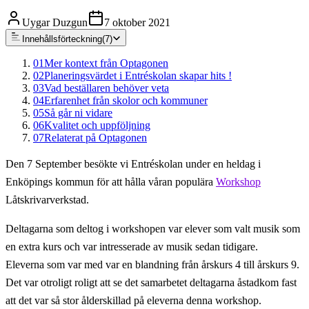
Uygar Duzgun
7 oktober 2021
Innehållsförteckning
(
7
)
01
Mer kontext från Optagonen
02
Planeringsvärdet i Entréskolan skapar hits !
03
Vad beställaren behöver veta
04
Erfarenhet från skolor och kommuner
05
Så går ni vidare
06
Kvalitet och uppföljning
07
Relaterat på Optagonen
Den 7 September besökte vi Entréskolan under en heldag i
Enköpings kommun för att hålla våran populära
Workshop
Låtskrivarverkstad.
Deltagarna som deltog i workshopen var elever som valt musik som
en extra kurs och var intresserade av musik sedan tidigare.
Eleverna som var med var en blandning från årskurs 4 till årskurs 9.
Det var otroligt roligt att se det samarbetet deltagarna åstadkom fast
att det var så stor ålderskillad på eleverna denna workshop.