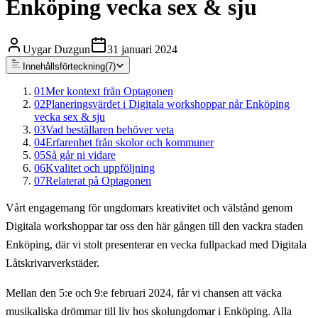
Enköping vecka sex & sju
Uygar Duzgun
31 januari 2024
Innehållsförteckning
(
7
)
01
Mer kontext från Optagonen
02
Planeringsvärdet i Digitala workshoppar når Enköping
vecka sex & sju
03
Vad beställaren behöver veta
04
Erfarenhet från skolor och kommuner
05
Så går ni vidare
06
Kvalitet och uppföljning
07
Relaterat på Optagonen
Vårt engagemang för ungdomars kreativitet och välstånd genom
Digitala workshoppar tar oss den här gången till den vackra staden
Enköping, där vi stolt presenterar en vecka fullpackad med Digitala
Låtskrivarverkstäder.
Mellan den 5:e och 9:e februari 2024, får vi chansen att väcka
musikaliska drömmar till liv hos skolungdomar i Enköping. Alla