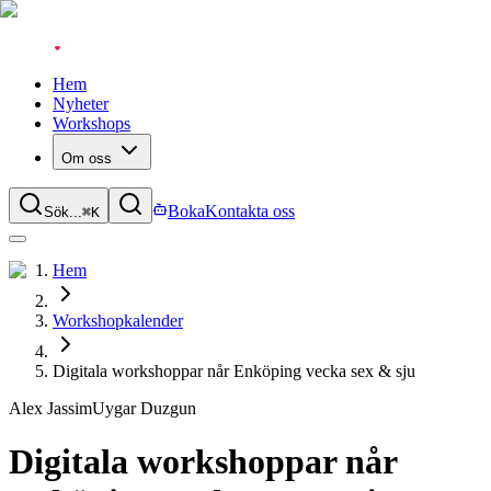
Hem
Nyheter
Workshops
Om oss
Boka
Kontakta oss
Sök...
⌘
K
Hem
Workshopkalender
Digitala workshoppar når Enköping vecka sex & sju
Alex Jassim
Uygar Duzgun
Digitala workshoppar når