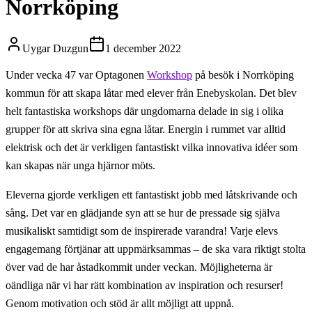
Norrköping
Uygar Duzgun
1 december 2022
Under vecka 47 var Optagonen
Workshop
på besök i Norrköping
kommun för att skapa låtar med elever från Enebyskolan. Det blev
helt fantastiska workshops där ungdomarna delade in sig i olika
grupper för att skriva sina egna låtar. Energin i rummet var alltid
elektrisk och det är verkligen fantastiskt vilka innovativa idéer som
kan skapas när unga hjärnor möts.
Eleverna gjorde verkligen ett fantastiskt jobb med låtskrivande och
sång. Det var en glädjande syn att se hur de pressade sig själva
musikaliskt samtidigt som de inspirerade varandra! Varje elevs
engagemang förtjänar att uppmärksammas – de ska vara riktigt stolta
över vad de har åstadkommit under veckan. Möjligheterna är
oändliga när vi har rätt kombination av inspiration och resurser!
Genom motivation och stöd är allt möjligt att uppnå.