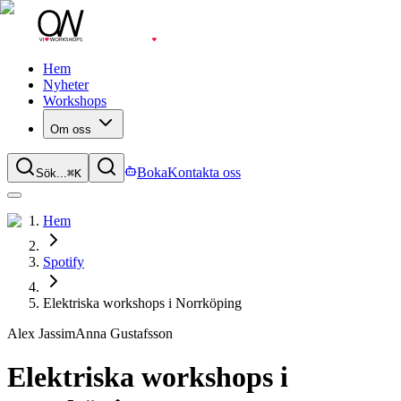
Hem
Nyheter
Workshops
Om oss
Boka
Kontakta oss
Sök...
⌘
K
Hem
Spotify
Elektriska workshops i Norrköping
Alex Jassim
Anna Gustafsson
Elektriska workshops i