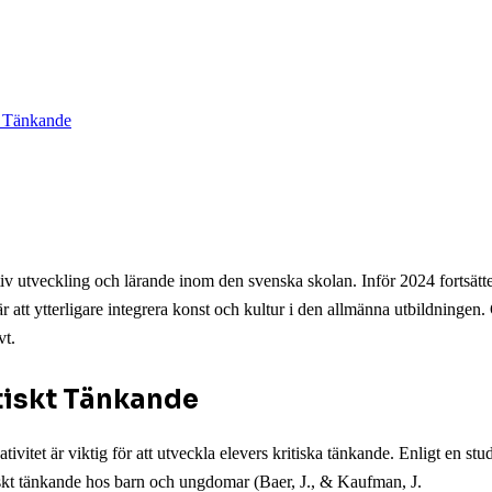
t Tänkande
tiv utveckling och lärande inom den svenska skolan. Inför 2024 fortsätter 
tt ytterligare integrera konst och kultur i den allmänna utbildningen. Ge
vt.
itiskt Tänkande
itet är viktig för att utveckla elevers kritiska tänkande. Enligt en studi
tiskt tänkande hos barn och ungdomar (Baer, J., & Kaufman, J.