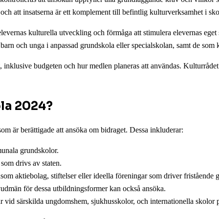
h att insatserna är ett komplement till befintlig kulturverksamhet i sko
elevernas kulturella utveckling och förmåga att stimulera elevernas eget
ill barn och unga i anpassad grundskola eller specialskolan, samt de so
inklusive budgeten och hur medlen planeras att användas. Kulturrådet str
la 2024?
m är berättigade att ansöka om bidraget. Dessa inkluderar:
unala grundskolor.
som drivs av staten.
om aktiebolag, stiftelser eller ideella föreningar som driver fristående 
dmän för dessa utbildningsformer kan också ansöka.
r vid särskilda ungdomshem, sjukhusskolor, och internationella skolor 