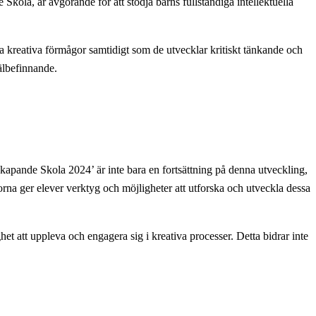
ola, är avgörande för att stödja barns fullständiga intellektuella
gna kreativa förmågor samtidigt som de utvecklar kritiskt tänkande och
älbefinnande.
Skapande Skola 2024’ är inte bara en fortsättning på denna utveckling,
lorna ger elever verktyg och möjligheter att utforska och utveckla dessa
 att uppleva och engagera sig i kreativa processer. Detta bidrar inte