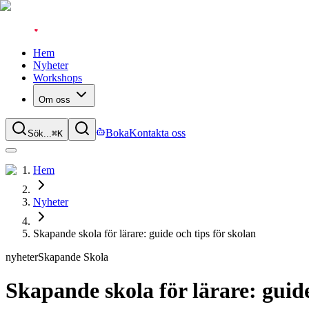
Hem
Nyheter
Workshops
Om oss
Boka
Kontakta oss
Sök...
⌘
K
Hem
Nyheter
Skapande skola för lärare: guide och tips för skolan
nyheter
Skapande Skola
Skapande skola för lärare: guide