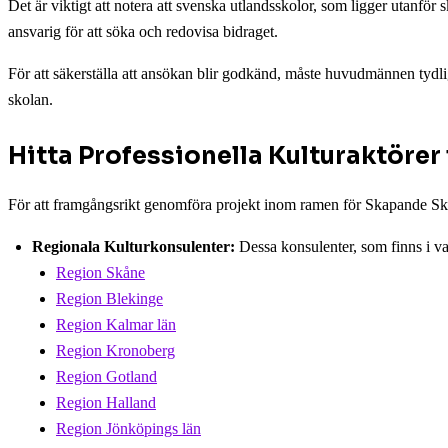
Det är viktigt att notera att svenska utlandsskolor, som ligger utanf
ansvarig för att söka och redovisa bidraget.
För att säkerställa att ansökan blir godkänd, måste huvudmännen tydli
skolan.
Hitta Professionella Kulturaktörer
För att framgångsrikt genomföra projekt inom ramen för Skapande Skola,
Regionala Kulturkonsulenter:
Dessa konsulenter, som finns i var
Region Skåne
Region Blekinge
Region Kalmar län
Region Kronoberg
Region Gotland
Region Halland
Region Jönköpings län