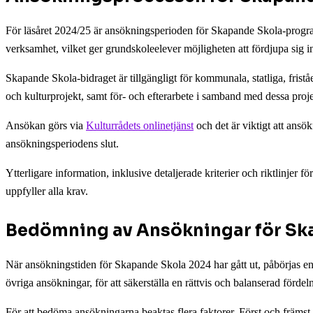
För läsåret 2024/25 är ansökningsperioden för Skapande Skola-programme
verksamhet, vilket ger grundskoleelever möjligheten att fördjupa sig i
Skapande Skola-bidraget är tillgängligt för kommunala, statliga, fris
och kulturprojekt, samt för- och efterarbete i samband med dessa proje
Ansökan görs via
Kulturrådets onlinetjänst
och det är viktigt att ansö
ansökningsperiodens slut.
Ytterligare information, inklusive detaljerade kriterier och riktlinjer fö
uppfyller alla krav.
Bedömning av Ansökningar för Sk
När ansökningstiden för Skapande Skola 2024 har gått ut, påbörjas en
övriga ansökningar, för att säkerställa en rättvis och balanserad förde
För att bedöma ansökningarna beaktas flera faktorer. Först och främst