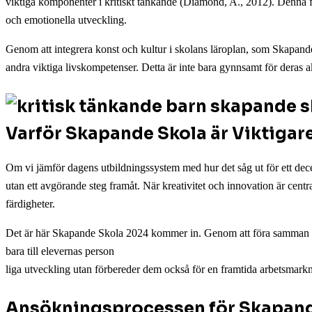
viktiga komponenter i kritiskt tänkande (Diamond, A., 2012). Denna fo
och emotionella utveckling.
Genom att integrera konst och kultur i skolans läroplan, som Skapande 
andra viktiga livskompetenser. Detta är inte bara gynnsamt för deras 
Varför Skapande Skola är Viktigar
Om vi jämför dagens utbildningssystem med hur det såg ut för ett dece
utan ett avgörande steg framåt. När kreativitet och innovation är centr
färdigheter.
Det är här Skapande Skola 2024 kommer in. Genom att föra samman kons
bara till elevernas person
liga utveckling utan förbereder dem också för en framtida arbetsmarkna
Ansökningsprocessen för Skapand