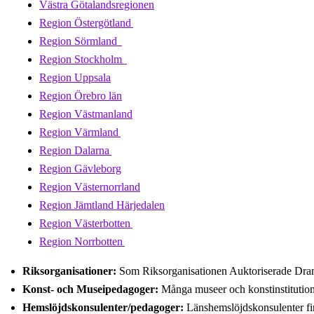
Västra Götalandsregionen
Region Östergötland
Region Sörmland
Region Stockholm
Region Uppsala
Region Örebro län
Region Västmanland
Region Värmland
Region Dalarna
Region Gävleborg
Region Västernorrland
Region Jämtland Härjedalen
Region Västerbotten
Region Norrbotten
Riksorganisationer:
Som Riksorganisationen Auktoriserade Drama
Konst- och Museipedagoger:
Många museer och konstinstitutione
Hemslöjdskonsulenter/pedagoger:
Länshemslöjdskonsulenter finn