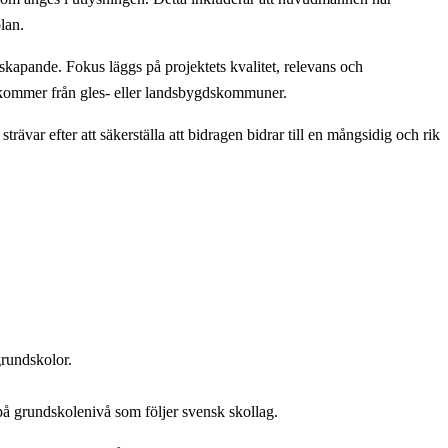
lan.
 skapande. Fokus läggs på projektets kvalitet, relevans och
m kommer från gles- eller landsbygdskommuner.
ävar efter att säkerställa att bidragen bidrar till en mångsidig och rik
grundskolor.
på grundskolenivå som följer svensk skollag.