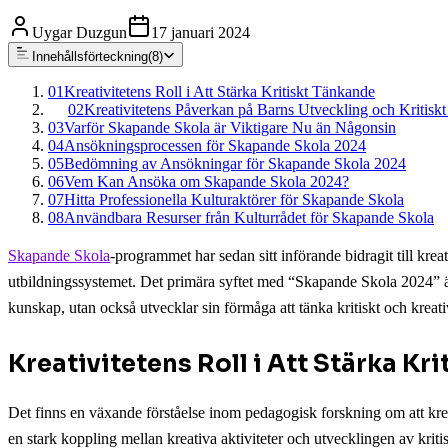
Uygar Duzgun
17 januari 2024
Innehållsförteckning
(
8
)
01
Kreativitetens Roll i Att Stärka Kritiskt Tänkande
02
Kreativitetens Påverkan på Barns Utveckling och Kritisk
03
Varför Skapande Skola är Viktigare Nu än Någonsin
04
Ansökningsprocessen för Skapande Skola 2024
05
Bedömning av Ansökningar för Skapande Skola 2024
06
Vem Kan Ansöka om Skapande Skola 2024?
07
Hitta Professionella Kulturaktörer för Skapande Skola
08
Användbara Resurser från Kulturrådet för Skapande Skola
Skapande Skola
-programmet har sedan sitt införande bidragit till krea
utbildningssystemet. Det primära syftet med “Skapande Skola 2024” är a
kunskap, utan också utvecklar sin förmåga att tänka kritiskt och kreati
Kreativitetens Roll i Att Stärka Kr
Det finns en växande förståelse inom pedagogisk forskning om att kreativ
en stark koppling mellan kreativa aktiviteter och utvecklingen av kri