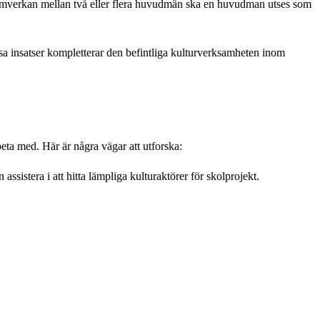
id samverkan mellan två eller flera huvudmän ska en huvudman utses som
ssa insatser kompletterar den befintliga kulturverksamheten inom
eta med. Här är några vägar att utforska:
ssistera i att hitta lämpliga kulturaktörer för skolprojekt.