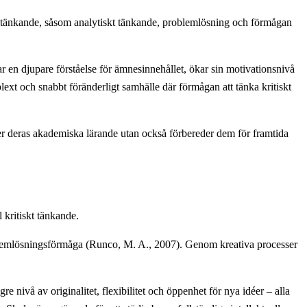
skt tänkande, såsom analytiskt tänkande, problemlösning och förmågan
ar en djupare förståelse för ämnesinnehållet, ökar sin motivationsnivå
ext och snabbt föränderligt samhälle där förmågan att tänka kritiskt
rker deras akademiska lärande utan också förbereder dem för framtida
 kritiskt tänkande.
problemlösningsförmåga (Runco, M. A., 2007). Genom kreativa processer
e nivå av originalitet, flexibilitet och öppenhet för nya idéer – alla