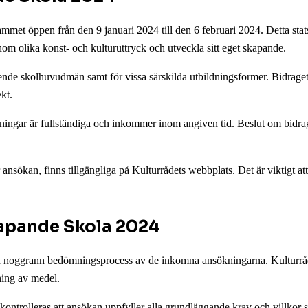
t öppen från den 9 januari 2024 till den 6 februari 2024. Detta statsbidr
nom olika konst- och kulturuttryck och utveckla sitt eget skapande.
tående skolhuvudmän samt för vissa särskilda utbildningsformer. Bidrage
kt.
kningar är fullständiga och inkommer inom angiven tid. Beslut om bidrag
r ansökan, finns tillgängliga på Kulturrådets webbplats. Det är viktigt att 
apande Skola 2024
 noggrann bedömningsprocess av de inkomna ansökningarna. Kulturrådets
lning av medel.
 kontrolleras att ansökan uppfyller alla grundläggande krav och villkor