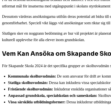
utformat mål för insatserna med utgångspunkt i skolans styrdokument oc
Dessutom värderas ansökningarna utifrån deras potential att bidra till 
genomförbarhet. Speciell vikt läggs vid ansökningar som riktar sig t
Slutligen sker en noggrann bedömning av hur väl projektet är planerat, 
kulturell upplevelse för alla elever inom grundskolan.
Vem Kan Ansöka om Skapande Sko
För Skapande Skola 2024 är det specifika grupper av skolhuvudmän so
Kommunala skolhuvudmän:
De som ansvarar för drift av komm
Statliga skolhuvudmän:
Dessa kan inkludera vissa specialskolor 
Fristående skolhuvudmän:
Inkluderar enskilda organisationer sås
Anpassad grundskola, specialskolan och sameskolan:
Skolhuvu
Vissa särskilda utbildningsformer:
Dessa inkluderar utbildninga