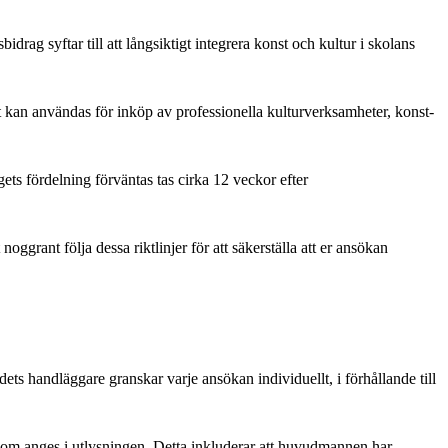
ag syftar till att långsiktigt integrera konst och kultur i skolans
t kan användas för inköp av professionella kulturverksamheter, konst-
ets fördelning förväntas tas cirka 12 veckor efter
noggrant följa dessa riktlinjer för att säkerställa att er ansökan
 handläggare granskar varje ansökan individuellt, i förhållande till
 som anges i utlysningen. Detta inkluderar att huvudmannen har