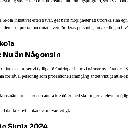
rskning stöder idén om att kreativa utbildningsprogram, som Skapande Sk
Skola-initiativet eftersträvar, ges barn möjligheter att utforska sina e
akademiska prestationer utan även för deras personliga utveckling och v
e Nu än Någonsin
nnium sedan, ser vi tydliga förändringar i hur vi närmar oss lärande. ‘
ala för såväl personlig som professionell framgång är det viktigt att sko
tnärer, musiker och andra kreatörer med skolor ger vi elever möjlighet
d där kreativt tänkande är ovärderligt.
e Skola 2024