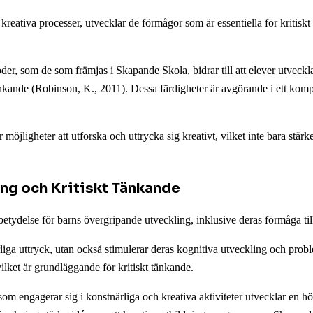
i kreativa processer, utvecklar de förmågor som är essentiella för kriti
der, som de som främjas i Skapande Skola, bidrar till att elever utveckl
änkande (Robinson, K., 2011). Dessa färdigheter är avgörande i ett kompl
 möjligheter att utforska och uttrycka sig kreativt, vilket inte bara stä
ing och Kritiskt Tänkande
 betydelse för barns övergripande utveckling, inklusive deras förmåga till
tnärliga uttryck, utan också stimulerar deras kognitiva utveckling och 
 vilket är grundläggande för kritiskt tänkande.
om engagerar sig i konstnärliga och kreativa aktiviteter utvecklar en högr