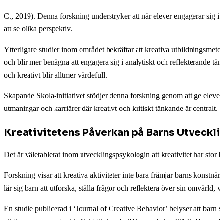
C., 2019). Denna forskning understryker att när elever engagerar sig 
att se olika perspektiv.
Ytterligare studier inom området bekräftar att kreativa utbildningsmeto
och blir mer benägna att engagera sig i analytiskt och reflekterande t
och kreativt blir alltmer värdefull.
Skapande Skola-initiativet stödjer denna forskning genom att ge elever
utmaningar och karriärer där kreativt och kritiskt tänkande är centralt.
Kreativitetens Påverkan på Barns Utveckl
Det är väletablerat inom utvecklingspsykologin att kreativitet har stor
Forskning visar att kreativa aktiviteter inte bara främjar barns kons
lär sig barn att utforska, ställa frågor och reflektera över sin omvärld,
En studie publicerad i ‘Journal of Creative Behavior’ belyser att barn s