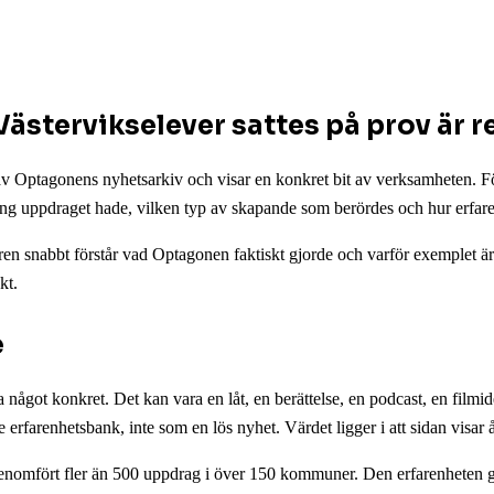
Västervikselever sattes på prov är r
 av Optagonens nyhetsarkiv och visar en konkret bit av verksamheten. F
hang uppdraget hade, vilken typ av skapande som berördes och hur erfar
ren snabbt förstår vad Optagonen faktiskt gjorde och varför exemplet ä
kt.
e
ågot konkret. Det kan vara en låt, en berättelse, en podcast, en filmidé
re erfarenhetsbank, inte som en lös nyhet. Värdet ligger i att sidan visa
omfört fler än 500 uppdrag i över 150 kommuner. Den erfarenheten gör