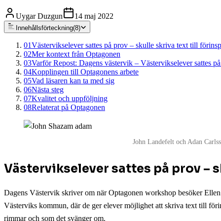
Uygar Duzgun
14 maj 2022
Innehållsförteckning
(
8
)
01
Västervikselever sattes på prov – skulle skriva text till förinsp
02
Mer kontext från Optagonen
03
Varför Repost: Dagens västervik – Västervikselever sattes på
04
Kopplingen till Optagonens arbete
05
Vad läsaren kan ta med sig
06
Nästa steg
07
Kvalitet och uppföljning
08
Relaterat på Optagonen
John Landefelt och Adan Carls
Västervikselever sattes på prov – sk
Dagens Västervik skriver om när Optagonen workshop besöker Ellen K
Västerviks kommun, där de ger elever möjlighet att skriva text till fö
rimmar och som det svänger om.