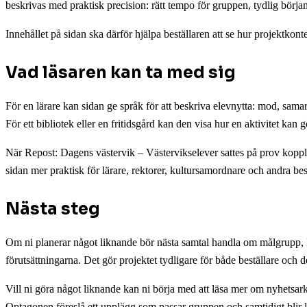
beskrivas med praktisk precision: rätt tempo för gruppen, tydlig början 
Innehållet på sidan ska därför hjälpa beställaren att se hur projektkont
Vad läsaren kan ta med sig
För en lärare kan sidan ge språk för att beskriva elevnytta: mod, samar
För ett bibliotek eller en fritidsgård kan den visa hur en aktivitet kan
När Repost: Dagens västervik – Västervikselever sattes på prov koppla
sidan mer praktisk för lärare, rektorer, kultursamordnare och andra be
Nästa steg
Om ni planerar något liknande bör nästa samtal handla om målgrupp, lok
förutsättningarna. Det gör projektet tydligare för både beställare och d
Vill ni göra något liknande kan ni börja med att läsa mer om nyhetsark
Optagonen föreslå ett upplägg som passar gruppen och samtidigt blir lä