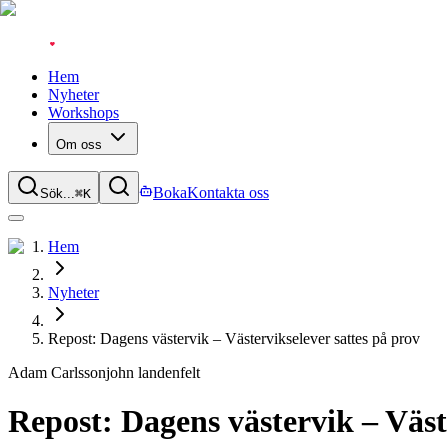
Hem
Nyheter
Workshops
Om oss
Boka
Kontakta oss
Sök...
⌘
K
Hem
Nyheter
Repost: Dagens västervik – Västervikselever sattes på prov
Adam Carlsson
john landenfelt
Repost: Dagens västervik – Väst