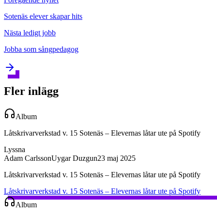
Sotenäs elever skapar hits
Nästa
ledigt jobb
Jobba som sångpedagog
Fler inlägg
Album
Låtskrivarverkstad v. 15 Sotenäs – Elevernas låtar ute på Spotify
Lyssna
Adam Carlsson
Uygar Duzgun
23 maj 2025
Låtskrivarverkstad v. 15 Sotenäs – Elevernas låtar ute på Spotify
Låtskrivarverkstad v. 15 Sotenäs – Elevernas låtar ute på Spotify
Album