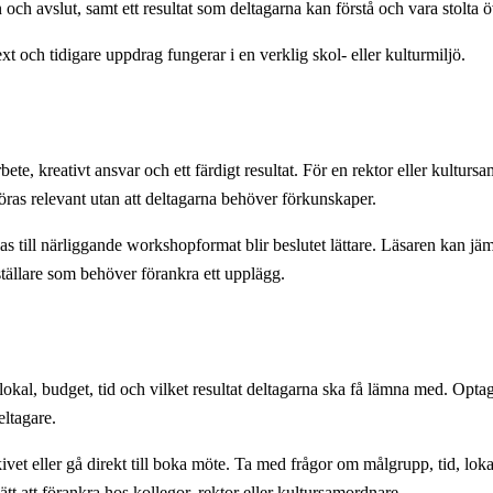
och avslut, samt ett resultat som deltagarna kan förstå och vara stolta ö
ext och tidigare uppdrag fungerar i en verklig skol- eller kulturmiljö.
bete, kreativt ansvar och ett färdigt resultat. För en rektor eller kultu
 göras relevant utan att deltagarna behöver förkunskaper.
s till närliggande workshopformat blir beslutet lättare. Läsaren kan jä
ställare som behöver förankra ett upplägg.
al, budget, tid och vilket resultat deltagarna ska få lämna med. Optagon
eltagare.
ivet eller gå direkt till boka möte. Ta med frågor om målgrupp, tid, lok
tt att förankra hos kollegor, rektor eller kultursamordnare.