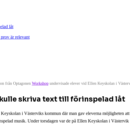
elad låt
 prov är relevant
son från Optagonen
Workshop
undervisade elever vid Ellen Keyskolan i Västervik
ulle skriva text till förinspelad låt
eyskolan i Västerviks kommun där man gav eleverna möjligheten att s
rinspelad musik. Under torsdagen var de på Ellen Keyskolan i Västervik o