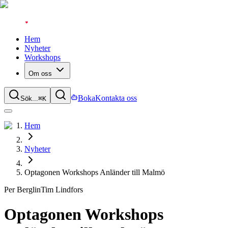
Hem
Nyheter
Workshops
Om oss
Boka
Kontakta oss
Sök...
⌘
K
Hem
Nyheter
Optagonen Workshops Anländer till Malmö
Per Berglin
Tim Lindfors
Optagonen Workshops