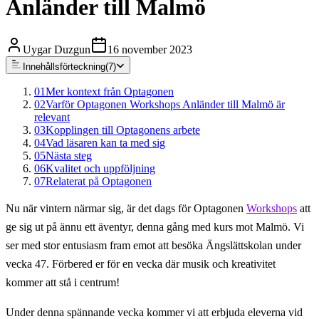
Anländer till Malmö
Uygar Duzgun
16 november 2023
Innehållsförteckning
(
7
)
01
Mer kontext från Optagonen
02
Varför Optagonen Workshops Anländer till Malmö är
relevant
03
Kopplingen till Optagonens arbete
04
Vad läsaren kan ta med sig
05
Nästa steg
06
Kvalitet och uppföljning
07
Relaterat på Optagonen
Nu när vintern närmar sig, är det dags för Optagonen
Workshops
att
ge sig ut på ännu ett äventyr, denna gång med kurs mot Malmö. Vi
ser med stor entusiasm fram emot att besöka Ängslättskolan under
vecka 47. Förbered er för en vecka där musik och kreativitet
kommer att stå i centrum!
Under denna spännande vecka kommer vi att erbjuda eleverna vid