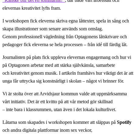
“Kanske blir det en sommarhit?”
, där både vårt arbetssätt och
elevernas kreativitet lyfts fram.
I workshopen fick eleverna skriva egna låttexter, spela in sång och
skapa illustrationer som senare används som omslag.
Genom professionell vägledning från Optagonens låtskrivare och
pedagoger fick eleverna se hela processen – från idé till färdig låt.
Journalisten på plats fick uppleva elevernas engagemang och hur vi
på Optagonen arbetar med att stärka självkänsla, samarbete
och kreativitet genom musik. I artikeln framhävs hur viktigt det är att
unga får uttrycka sig konstnärligt i skolan – något vi brinner för.
Vi är stolta över att Arvidsjaur kommun valde att uppmärksamma
vårt initiativ. Det är ett kvitto på att vår metod gör skillnad
– inte bara i klassrummen, utan även i det lokala kulturlivet.
Låtarna som skapades i workshopen kommer att släppas på
Spotify
och andra digitala plattformar inom sex veckor,