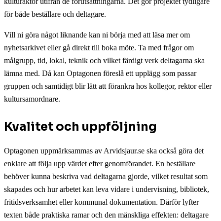
kulturaktör utifrån de förutsättningarna. Det gör projektet tydligare
för både beställare och deltagare.
Vill ni göra något liknande kan ni börja med att läsa mer om
nyhetsarkivet eller gå direkt till boka möte. Ta med frågor om
målgrupp, tid, lokal, teknik och vilket färdigt verk deltagarna ska
lämna med. Då kan Optagonen föreslå ett upplägg som passar
gruppen och samtidigt blir lätt att förankra hos kollegor, rektor eller
kultursamordnare.
Kvalitet och uppföljning
Optagonen uppmärksammas av Arvidsjaur.se ska också göra det
enklare att följa upp värdet efter genomförandet. En beställare
behöver kunna beskriva vad deltagarna gjorde, vilket resultat som
skapades och hur arbetet kan leva vidare i undervisning, bibliotek,
fritidsverksamhet eller kommunal dokumentation. Därför lyfter
texten både praktiska ramar och den mänskliga effekten: deltagare