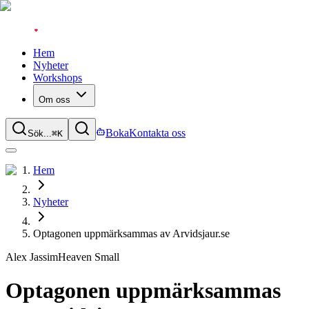
Hem
Nyheter
Workshops
Om oss
Boka
Kontakta oss
Sök...
⌘
K
Hem
Nyheter
Optagonen uppmärksammas av Arvidsjaur.se
Alex Jassim
Heaven Small
Optagonen uppmärksammas