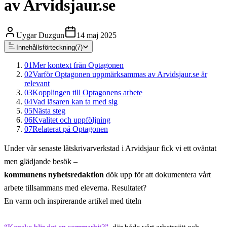
av Arvidsjaur.se
Uygar Duzgun
14 maj 2025
Innehållsförteckning
(
7
)
01
Mer kontext från Optagonen
02
Varför Optagonen uppmärksammas av Arvidsjaur.se är
relevant
03
Kopplingen till Optagonens arbete
04
Vad läsaren kan ta med sig
05
Nästa steg
06
Kvalitet och uppföljning
07
Relaterat på Optagonen
Under vår senaste låtskrivarverkstad i Arvidsjaur fick vi ett oväntat
men glädjande besök –
kommunens nyhetsredaktion
dök upp för att dokumentera vårt
arbete tillsammans med eleverna. Resultatet?
En varm och inspirerande artikel med titeln