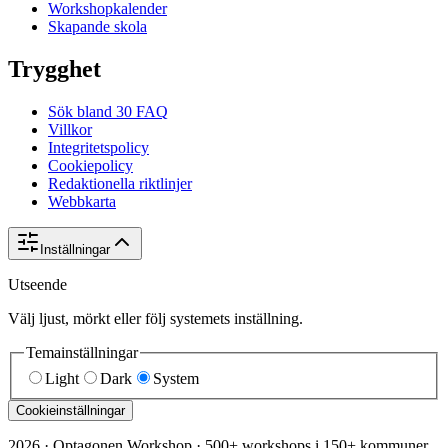
Workshopkalender
Skapande skola
Trygghet
Sök bland 30 FAQ
Villkor
Integritetspolicy
Cookiepolicy
Redaktionella riktlinjer
Webbkarta
Inställningar
Utseende
Välj ljust, mörkt eller följ systemets inställning.
Temainställningar
Light
Dark
System
Cookieinställningar
2026
·
Optagonen Workshop
·
500+ workshops i 150+ kommuner.