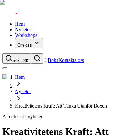
Hem
Nyheter
Workshops
Om oss
Boka
Kontakta oss
Sök...
⌘
K
Hem
Nyheter
Kreativitetens Kraft: Att Tänka Utanför Boxen
AI och skola
nyheter
Kreativitetens Kraft: Att