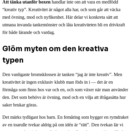
Att tänka utanför boxen
handlar inte om att vara en medfödd
“kreativ typ”. Kreativitet är något alla har, och som går att väcka
med övning, mod och nyfikenhet. Här delar vi konkreta sätt att
utmana invanda tankemönster och låta kreativiteten bli en drivkraft
för både lärande och vardag.
Glöm myten om den kreativa
typen
Den vanligaste bromsklossen är tanken “jag är inte kreativ”. Men
kreativitet är ingen exklusiv klubb man föds in i — det är en
förmåga som finns hos var och en, och som växer när man använder
den. Det som behövs är övning, mod och en vilja att ifrågasätta hur
saker brukar göras.
Det märks tydligast hos barn. En femåring som bygger en rymdraket
av en toarulle tvekar aldrig på om idén är “rätt”. Den tvekan lär vi