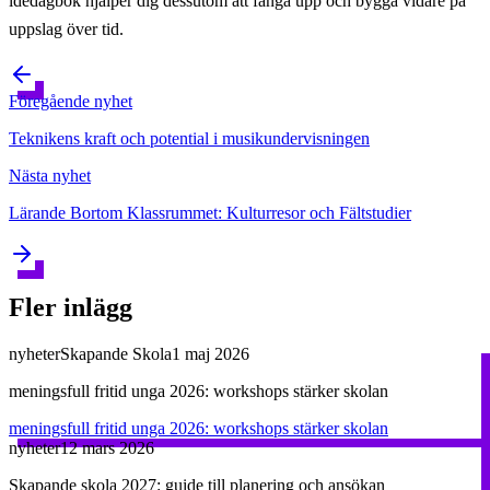
idédagbok hjälper dig dessutom att fånga upp och bygga vidare på
uppslag över tid.
Föregående
nyhet
Teknikens kraft och potential i musikundervisningen
Nästa
nyhet
Lärande Bortom Klassrummet: Kulturresor och Fältstudier
Fler inlägg
nyheter
Skapande Skola
1 maj 2026
meningsfull fritid unga 2026: workshops stärker skolan
meningsfull fritid unga 2026: workshops stärker skolan
nyheter
12 mars 2026
Skapande skola 2027: guide till planering och ansökan