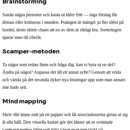
Brainstorming
Samla några personer och kasta ut idéer fritt — inga förslag får
dömas eller kritiseras i stunden. Poängen är mängd: ju fler idéer på
bordet, desto större chans att en av dem är riktigt bra. Sorteringen
sparar man till efteråt.
Scamper-metoden
Ta något som redan finns och fråga dig: kan vi byta ut en del?
Ändra på något? Anpassa det till ett annat syfte? Genom att vrida
och vända på det invanda dyker nya lösningar upp som man annars
inte hade sett.
Mind mapping
Skriv ditt ämne mitt på ett papper och låt associationerna grena ut sig
åt alla håll. Den visuella kartan gör det lättare att se oväntade
samband mellan idéer och hitta vägar man inte tänkt på.