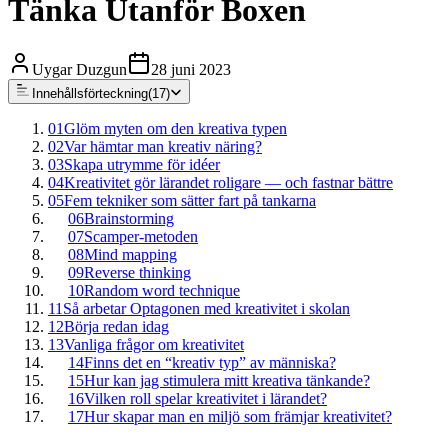
Tänka Utanför Boxen
Uygar Duzgun
28 juni 2023
Innehållsförteckning
(
17
)
01
Glöm myten om den kreativa typen
02
Var hämtar man kreativ näring?
03
Skapa utrymme för idéer
04
Kreativitet gör lärandet roligare — och fastnar bättre
05
Fem tekniker som sätter fart på tankarna
06
Brainstorming
07
Scamper-metoden
08
Mind mapping
09
Reverse thinking
10
Random word technique
11
Så arbetar Optagonen med kreativitet i skolan
12
Börja redan idag
13
Vanliga frågor om kreativitet
14
Finns det en “kreativ typ” av människa?
15
Hur kan jag stimulera mitt kreativa tänkande?
16
Vilken roll spelar kreativitet i lärandet?
17
Hur skapar man en miljö som främjar kreativitet?