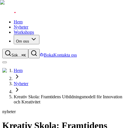
Hem
Nyheter
Workshops
Om oss
Boka
Kontakta oss
Sök...
⌘
K
Hem
Nyheter
Kreativ Skola: Framtidens Utbildningsmodell för Innovation
och Kreativitet
nyheter
Kreativ Skola: Framtidens