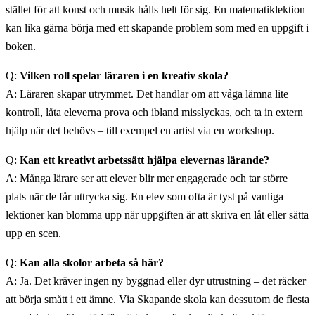
stället för att konst och musik hålls helt för sig. En matematiklektion
kan lika gärna börja med ett skapande problem som med en uppgift i
boken.
Q:
Vilken roll spelar läraren i en kreativ skola?
A: Läraren skapar utrymmet. Det handlar om att våga lämna lite
kontroll, låta eleverna prova och ibland misslyckas, och ta in extern
hjälp när det behövs – till exempel en artist via en workshop.
Q:
Kan ett kreativt arbetssätt hjälpa elevernas lärande?
A: Många lärare ser att elever blir mer engagerade och tar större
plats när de får uttrycka sig. En elev som ofta är tyst på vanliga
lektioner kan blomma upp när uppgiften är att skriva en låt eller sätta
upp en scen.
Q:
Kan alla skolor arbeta så här?
A: Ja. Det kräver ingen ny byggnad eller dyr utrustning – det räcker
att börja smått i ett ämne. Via Skapande skola kan dessutom de flesta