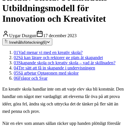
Utbildningsmodell för
Innovation och Kreativitet
Uygar Duzgun
17 december 2023
Innehållsförteckning
(
6
)
01
Vad menar vi med en kreativ skola?
02
Så kan lärare och rektorer ge plats åt skapandet
03
Skapande skola och kreativ skola – vad är skillnaden?
04
Tre sätt att få in skapande i undervisningen
05
Så arbetar Optagonen med skolor
06
Frågor och Svar
En kreativ skola handlar inte om att varje elev ska bli konstnär. Den
handlar om något mer vardagligt: att eleverna får öva på att prova
idéer, göra fel, ändra sig och uttrycka det de tänker på fler sätt än
med penna och prov.
När en elev som annars sällan räcker upp handen plötsligt föreslår