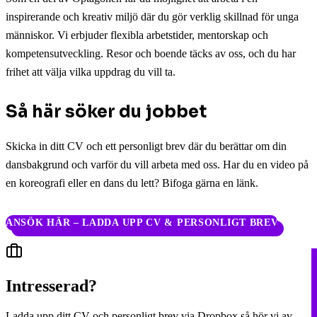
inspirerande och kreativ miljö där du gör verklig skillnad för unga
människor. Vi erbjuder flexibla arbetstider, mentorskap och
kompetensutveckling. Resor och boende täcks av oss, och du har
frihet att välja vilka uppdrag du vill ta.
Så här söker du jobbet
Skicka in ditt CV och ett personligt brev där du berättar om din
dansbakgrund och varför du vill arbeta med oss. Har du en video på
en koreografi eller en dans du lett? Bifoga gärna en länk.
ANSÖK HÄR – LADDA UPP CV & PERSONLIGT BREV
Intresserad?
Ladda upp ditt CV och personligt brev via Dropbox så hör vi av