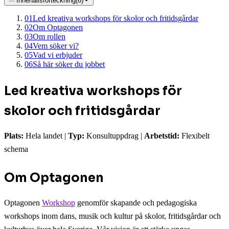
Innehållsförteckning
(
6
)
01
Led kreativa workshops för skolor och fritidsgårdar
02
Om Optagonen
03
Om rollen
04
Vem söker vi?
05
Vad vi erbjuder
06
Så här söker du jobbet
Led kreativa workshops för
skolor och fritidsgårdar
Plats:
Hela landet |
Typ:
Konsultuppdrag |
Arbetstid:
Flexibelt
schema
Om Optagonen
Optagonen
Workshop
genomför skapande och pedagogiska
workshops inom dans, musik och kultur på skolor, fritidsgårdar och