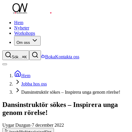
Hem
Nyheter
Workshops
Om oss
Boka
Kontakta oss
Sök...
⌘
K
Hem
Jobba hos oss
Dansinstruktör sökes – Inspirera unga genom rörelse!
Dansinstruktör sökes – Inspirera unga
genom rörelse!
Uygar Duzgun
·
7 december 2022