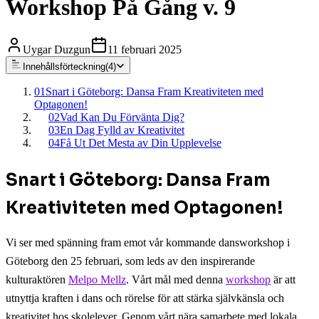
Workshop På Gång v. 9
Uygar Duzgun
11 februari 2025
Innehållsförteckning
(
4
)
01
Snart i Göteborg: Dansa Fram Kreativiteten med
Optagonen!
02
Vad Kan Du Förvänta Dig?
03
En Dag Fylld av Kreativitet
04
Få Ut Det Mesta av Din Upplevelse
Snart i Göteborg: Dansa Fram
Kreativiteten med Optagonen!
Vi ser med spänning fram emot vår kommande dansworkshop i
Göteborg den 25 februari, som leds av den inspirerande
kulturaktören
Melpo Mellz
. Vårt mål med denna
workshop
är att
utnyttja kraften i dans och rörelse för att stärka självkänsla och
kreativitet hos skolelever. Genom vårt nära samarbete med lokala