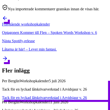
Nya importerade kommentarer granskas innan de visas här.
Föregående
workshopkalender
Optagonen Kommer till Flen – Spoken Words Workshop v. 6
Nästa
Spotify-release
Låtarna är här! – Lever min fantasi.
Fler inlägg
Per Berglin
Workshopkalender
5 juli 2026
Tack för en lyckad låtskrivarverkstad i Arvidsjaur v. 26
Tack för en lyckad låtskrivarverkstad i Arvidsjaur v. 26
Per Berglin
Workshopkalender
11 juni 2026