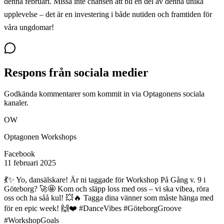
denna februari. Missa inte chansen att bli en del av denna unika
upplevelse – det är en investering i både nutiden och framtiden för
våra ungdomar!
Respons från sociala medier
Godkända kommentarer som kommit in via Optagonens sociala
kanaler.
OW
Optagonen Workshops
Facebook
11 februari 2025
💃✨ Yo, dansälskare! Är ni taggade för Workshop På Gång v. 9 i
Göteborg? 🚀🤩 Kom och släpp loss med oss – vi ska vibea, röra
oss och ha såå kul! 💥🔥 Tagga dina vänner som måste hänga med
för en epic week! 🙌❤️ #DanceVibes #GöteborgGroove
#WorkshopGoals