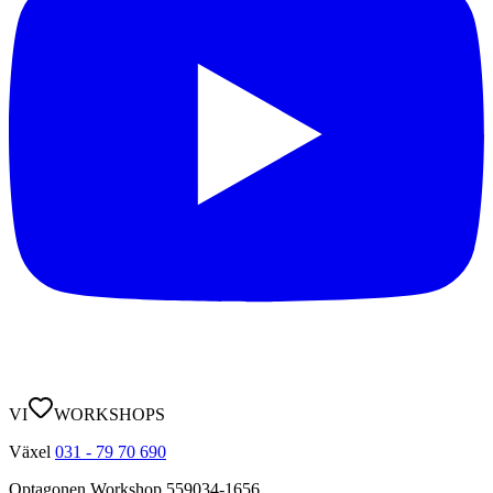
VI
WORKSHOPS
Växel
031 - 79 70 690
Optagonen Workshop
559034-1656