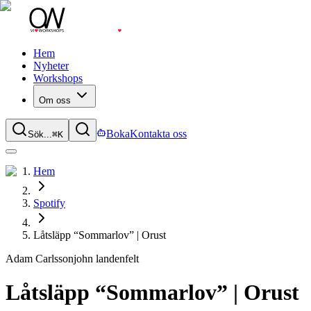
Hem
Nyheter
Workshops
Om oss
Boka
Kontakta oss
Sök...
⌘
K
Hem
Spotify
Låtsläpp “Sommarlov” | Orust
Adam Carlsson
john landenfelt
Låtsläpp “Sommarlov” | Orust