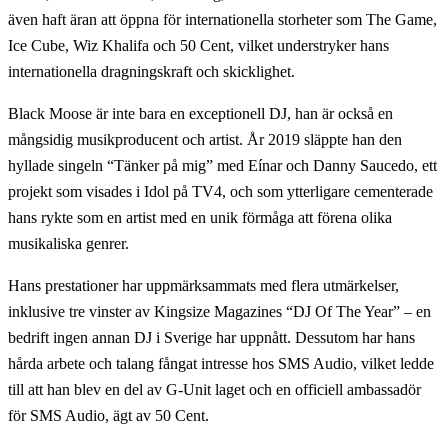
även haft äran att öppna för internationella storheter som The Game,
Ice Cube, Wiz Khalifa och 50 Cent, vilket understryker hans
internationella dragningskraft och skicklighet.
Black Moose är inte bara en exceptionell DJ, han är också en
mångsidig musikproducent och artist. År 2019 släppte han den
hyllade singeln “Tänker på mig” med Eínar och Danny Saucedo, ett
projekt som visades i Idol på TV4, och som ytterligare cementerade
hans rykte som en artist med en unik förmåga att förena olika
musikaliska genrer.
Hans prestationer har uppmärksammats med flera utmärkelser,
inklusive tre vinster av Kingsize Magazines “DJ Of The Year” – en
bedrift ingen annan DJ i Sverige har uppnått. Dessutom har hans
hårda arbete och talang fångat intresse hos SMS Audio, vilket ledde
till att han blev en del av G-Unit laget och en officiell ambassadör
för SMS Audio, ägt av 50 Cent.