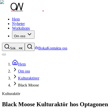
Hem
Nyheter
Workshops
Om oss
Boka
Kontakta oss
Sök...
⌘
K
Hem
Om oss
Kulturaktörer
Black Moose
Kulturaktör
Black Moose
Kulturaktör hos Optagonen