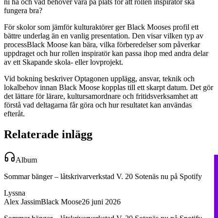
ni ha och vad behöver vara på plats för att rollen
inspiratör
ska
fungera bra?
För skolor som jämför kulturaktörer ger
Black Moose
s profil ett
bättre underlag än en vanlig presentation. Den visar vilken typ av
process
Black Moose
kan bära, vilka förberedelser som påverkar
uppdraget och hur rollen
inspiratör
kan passa ihop med andra delar
av ett Skapande skola- eller lovprojekt.
Vid bokning beskriver Optagonen upplägg, ansvar, teknik och
lokalbehov innan
Black Moose
kopplas till ett skarpt datum. Det gör
det lättare för lärare, kultursamordnare och fritidsverksamhet att
förstå vad deltagarna får göra och hur resultatet kan användas
efteråt.
Relaterade inlägg
Album
Sommar bänger – låtskrivarverkstad V. 20 Sotenäs nu på Spotify
Lyssna
Alex Jassim
Black Moose
26 juni 2026