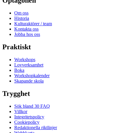
Optagonen
Om oss
Historia
Kulturaktörer / team
Kontakta oss
Jobba hos oss
Praktiskt
Workshops
Lovverksamhet
Boka
Workshopkalender
Skapande skola
Trygghet
Sök bland 30 FAQ
Villkor
Integritetspolicy
Cookiepolicy
Redaktionella riktlinjer
Webbkarta