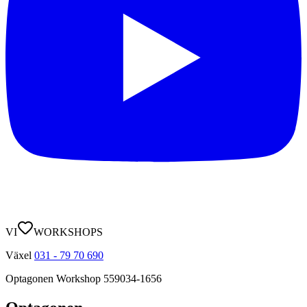
VI
WORKSHOPS
Växel
031 - 79 70 690
Optagonen Workshop
559034-1656