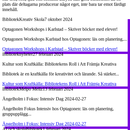
plats där deltagarna producerar något eget, inte bara tar emot färdigt
innehåll.
Bibliotek
Kreativ Skola
7 oktober 2024
Optagonen Workshops i Karlstad – Skriver böcker med elever!
Optagonen Workshops Karlstad hos Optagonen: läs om planering,...
Optagonen Workshops i Karlstad – Skriver böcker med elever!
Bibliotek
nyheter
27 februari 2024
Kultur som Kraftkälla: Bibliotekens Roll i Att Främja Kreativa
Bibliotek är en kraftkälla för kreativitet och lärande. Så stärker...
Kultur som Kraftkälla: Bibliotekens Roll i Att Främja Kreativa
Bibliotek
Melpo Mellz
13 februari 2024
Ängelholm i Fokus: Intensiv Dag 2024-02-27
Ängelholm Fokus Intensiv hos Optagonen: läs om planering,
gruppupplägg...
Ängelholm i Fokus: Intensiv Dag 2024-02-27
AI och skola
Bibliotek
1 februari 2024