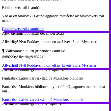
Bibliotekets roll i samhället
Vad är ett bibliotek? Grundläggande förståelse av bibliotekets roll
och...
Bibliotekets roll i samhället
Alex Jassim
Bibliotek
29 december 2023
Allvarligt! Nytt Poddavsnitt om ett av Livets Stora Mysterier
🎙️ Välkommen till ett gripande avsnitt av
&#8220;Allvarligt&#8221;...
Allvarligt! Nytt Poddavsnitt om ett av Livets Stora Mysterier
Anastasia Sandberg
Bibliotek
20 april 2023
Fantastisk Låtskrivarverkstad på Munkfors bibliotek
Fantastisk Munkfors bibliotek: nyhet från Optagonen med kontext
om...
Fantastisk Låtskrivarverkstad på Munkfors bibliotek
Anastasia Sandberg
Bibliotek
5 april 2023