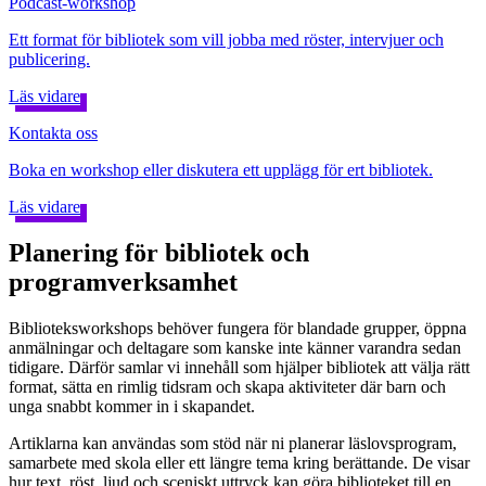
Podcast-workshop
Ett format för bibliotek som vill jobba med röster, intervjuer och
publicering.
Läs vidare
Kontakta oss
Boka en workshop eller diskutera ett upplägg för ert bibliotek.
Läs vidare
Planering för bibliotek och
programverksamhet
Biblioteksworkshops behöver fungera för blandade grupper, öppna
anmälningar och deltagare som kanske inte känner varandra sedan
tidigare. Därför samlar vi innehåll som hjälper bibliotek att välja rätt
format, sätta en rimlig tidsram och skapa aktiviteter där barn och
unga snabbt kommer in i skapandet.
Artiklarna kan användas som stöd när ni planerar läslovsprogram,
samarbete med skola eller ett längre tema kring berättande. De visar
hur text, röst, ljud och sceniskt uttryck kan göra biblioteket till en