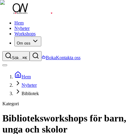
Hem
Nyheter
Workshops
Om oss
Boka
Kontakta oss
Sök...
⌘
K
Hem
Nyheter
Bibliotek
Kategori
Biblioteksworkshops för barn,
unga och skolor